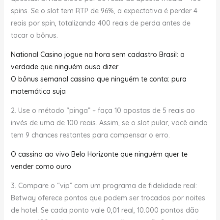
spins. Se o slot tem RTP de 96%, a expectativa é perder 4
reais por spin, totalizando 400 reais de perda antes de
tocar o bônus.
National Casino jogue na hora sem cadastro Brasil: a
verdade que ninguém ousa dizer
O bônus semanal cassino que ninguém te conta: pura
matemática suja
2. Use o método “pinga” – faça 10 apostas de 5 reais ao
invés de uma de 100 reais. Assim, se o slot pular, você ainda
tem 9 chances restantes para compensar o erro.
O cassino ao vivo Belo Horizonte que ninguém quer te
vender como ouro
3. Compare o “vip” com um programa de fidelidade real:
Betway oferece pontos que podem ser trocados por noites
de hotel. Se cada ponto vale 0,01 real, 10.000 pontos dão