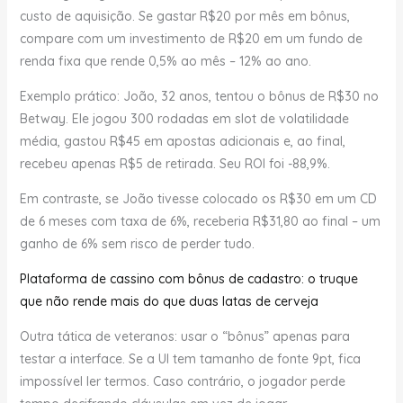
custo de aquisição. Se gastar R$20 por mês em bônus,
compare com um investimento de R$20 em um fundo de
renda fixa que rende 0,5% ao mês – 12% ao ano.
Exemplo prático: João, 32 anos, tentou o bônus de R$30 no
Betway. Ele jogou 300 rodadas em slot de volatilidade
média, gastou R$45 em apostas adicionais e, ao final,
recebeu apenas R$5 de retirada. Seu ROI foi -88,9%.
Em contraste, se João tivesse colocado os R$30 em um CD
de 6 meses com taxa de 6%, receberia R$31,80 ao final – um
ganho de 6% sem risco de perder tudo.
Plataforma de cassino com bônus de cadastro: o truque
que não rende mais do que duas latas de cerveja
Outra tática de veteranos: usar o “bônus” apenas para
testar a interface. Se a UI tem tamanho de fonte 9pt, fica
impossível ler termos. Caso contrário, o jogador perde