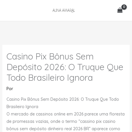
Ir
para
o
conteúdo
Casino Pix Bônus Sem
Depósito 2026: O Truque Que
Todo Brasileiro Ignora
Por
Casino Pix Bônus Sem Depósito 2026: O Truque Que Todo
Brasileiro Ignora
O mercado de cassinos online em 2026 parece uma floresta
de promessas vazias, onde o termo “cassino pix casino
bônus sem depósito dinheiro real 2026 BR” aparece como