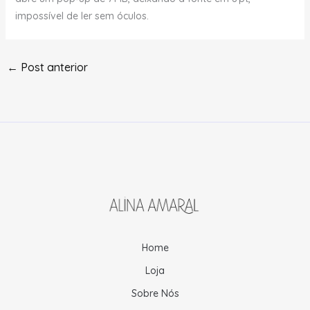
impossível de ler sem óculos.
←
Post anterior
Home
Loja
Sobre Nós