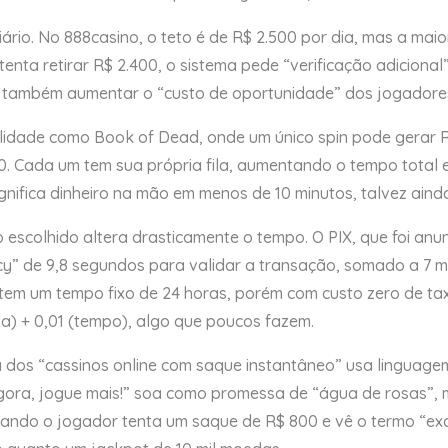
diário. No 888casino, o teto é de R$ 2.500 por dia, mas a ma
ta retirar R$ 2.400, o sistema pede “verificação adicional” 
s também aumentar o “custo de oportunidade” dos jogadore
idade como Book of Dead, onde um único spin pode gerar R$ 
0. Cada um tem sua própria fila, aumentando o tempo total e
gnifica dinheiro na mão em menos de 10 minutos, talvez ainda
escolhido altera drasticamente o tempo. O PIX, que foi an
cy” de 9,8 segundos para validar a transação, somado a 7 m
tem um tempo fixo de 24 horas, porém com custo zero de tax
xa) + 0,01 (tempo), algo que poucos fazem.
ia dos “cassinos online com saque instantâneo” usa linguag
ra, jogue mais!” soa como promessa de “água de rosas”, ma
ando o jogador tenta um saque de R$ 800 e vê o termo “excl