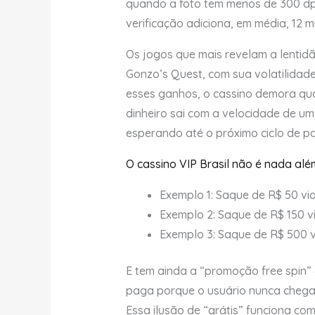
quando a foto tem menos de 300 dpi.
verificação adiciona, em média, 12 
Os jogos que mais revelam a lentid
Gonzo’s Quest, com sua volatilidade
esses ganhos, o cassino demora quas
dinheiro sai com a velocidade de um
esperando até o próximo ciclo de 
O cassino VIP Brasil não é nada alé
Exemplo 1: Saque de R$ 50 via
Exemplo 2: Saque de R$ 150 v
Exemplo 3: Saque de R$ 500 vi
E tem ainda a “promoção free spin”
paga porque o usuário nunca chega a 
Essa ilusão de “grátis” funciona co