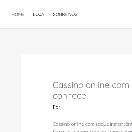
Ir
para
HOME
LOJA
SOBRE NÓS
o
conteúdo
Cassino online com 
conhece
Por
Cassino online com saque instantân