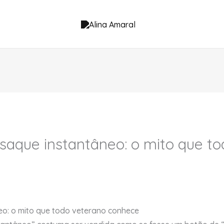
saque instantâneo: o mito que t
eo: o mito que todo veterano conhece