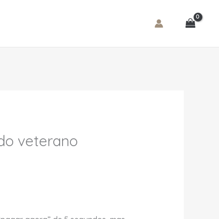
odo veterano