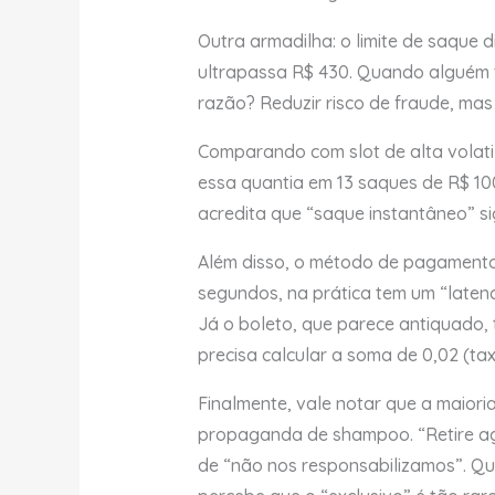
Outra armadilha: o limite de saque 
ultrapassa R$ 430. Quando alguém ten
razão? Reduzir risco de fraude, ma
Comparando com slot de alta volatil
essa quantia em 13 saques de R$ 10
acredita que “saque instantâneo” si
Além disso, o método de pagamento 
segundos, na prática tem um “laten
Já o boleto, que parece antiquado, 
precisa calcular a soma de 0,02 (ta
Finalmente, vale notar que a maior
propaganda de shampoo. “Retire ago
de “não nos responsabilizamos”. Qu