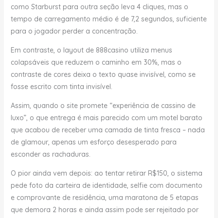
como Starburst para outra seção leva 4 cliques, mas o
tempo de carregamento médio é de 7,2 segundos, suficiente
para o jogador perder a concentração.
Em contraste, o layout de 888casino utiliza menus
colapsáveis que reduzem o caminho em 30%, mas o
contraste de cores deixa o texto quase invisível, como se
fosse escrito com tinta invisível.
Assim, quando o site promete “experiência de cassino de
luxo”, o que entrega é mais parecido com um motel barato
que acabou de receber uma camada de tinta fresca – nada
de glamour, apenas um esforço desesperado para
esconder as rachaduras.
O pior ainda vem depois: ao tentar retirar R$150, o sistema
pede foto da carteira de identidade, selfie com documento
e comprovante de residência, uma maratona de 5 etapas
que demora 2 horas e ainda assim pode ser rejeitado por