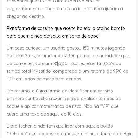
relevantes quanto um carro esportivo em um
engarrafamento – chamam atenção, mas não ajudam a
chegar ao destino.
Plataforma de cassino que aceita boleto: o atalho barato
para quem ainda acredita em sorte de papel
Um caso curioso: um usuário gastou 150 minutos jogando
no PokerStars, acumulando 2.300 pontos de fidelidade que,
ao converter, valeram R$5,30. Isso representa 0,23% do
tempo total investido, comparado a um retorno de 95% de
RTP em jogos de mesa bem geridos.
Em resumo, a única forma de identificar um cassino
offshore confiável é cruzar licenças, analisar tempos de
saque e aplicar matemática de risco. Não há “VIP” que
cubra uma taxa de saque de 10 dias.
E pra fechar, ainda tem que lidar com aquele botão
“Retirada” que, ao passar o mouse, diminui a fonte para 8px