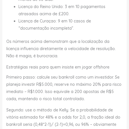
Licença do Reino Unido: 3 em 10 pagamentos
atrasados acima de £200.
Licença de Curaçao: 9 em 10 casos de
“documentação incompleta”.
Os números acima demonstram que a localização da
licença influencia diretamente a velocidade de resolução.
Não é magia, é burocracia.
Estratégias reais para quem insiste em jogar offshore
Primeiro passo: calcule seu bankroll como um investidor. Se
planeja investir R$5.000, reserve no máximo 20% para risco
imediato – R$1.000. Isso equivale a 200 apostas de R$5
cada, mantendo o risco total controlado.
Segundo: use o método de Kelly. Se a probabilidade de
vitória estimada for 48% e a odds for 2,0, a fração ideal do
bankroll seria (0,48*2‑1)/ (2‑1)=0,96, ou 96% – obviamente