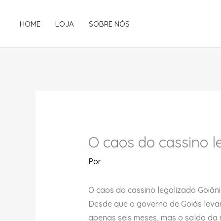
Ir
para
HOME
LOJA
SOBRE NÓS
o
conteúdo
O caos do cassino l
Por
O caos do cassino legalizado Goiâni
Desde que o governo de Goiás levan
apenas seis meses, mas o saldo da m