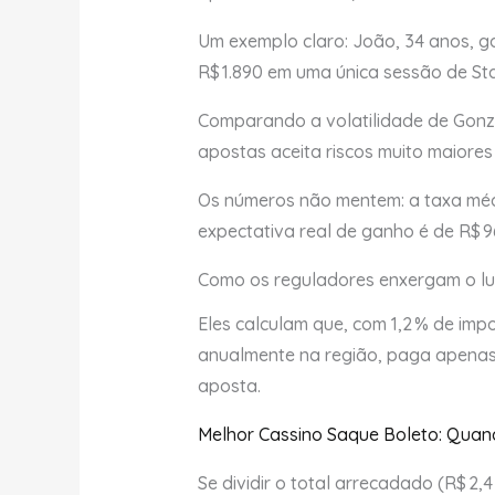
Um exemplo claro: João, 34 anos, g
R$ 1.890 em uma única sessão de Sta
Comparando a volatilidade de Gonzo
apostas aceita riscos muito maiores
Os números não mentem: a taxa média
expectativa real de ganho é de R$ 9
Como os reguladores enxergam o l
Eles calculam que, com 1,2 % de im
anualmente na região, paga apenas 
aposta.
Melhor Cassino Saque Boleto: Quan
Se dividir o total arrecadado (R$ 2