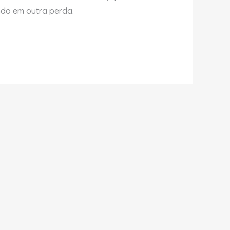
ando em outra perda.