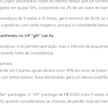
.800 jogos simultâneos rolam ao mesmo tempo que um torneio
ogador em quase 10%, comparado ao 2% de um clube de kart
 mecânica de 5 reelas e 10 linhas, gera retornos de 96,1% ao
s jogadores com saldo negativo, porque a volatilidade baix
arithmetic no VIP “gift” can fix
aradoxo: a lei permite operação, mas o tribunal de pequenas
citando falta de competência.
 perdas
dividir em 3 partes iguais diminui risco: 40% em slots de baix
com limites baixos. Essa distribuição gera um desvio padrã
oller” packages; a “VIP” package de R$ 5.000 inclui 3 noites d
0% quando consideramos as chances de perder tudo em men