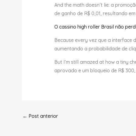
And the math doesn’t lie: a promoçã
de ganho de R$ 0,01, resultando em 
O cassino high roller Brasil não per
Because every vez que a interface 
aumentando a probabilidade de cli
But I’m still amazed at how a tiny c
aprovado e um bloqueio de R$ 300, c
←
Post anterior