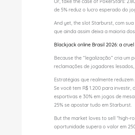
Or, take the case of PokerStars: 2
de 5% reduz o lucro esperado do j
And yet, the slot Starburst, com sua
que ainda assim deixa a maioria do
Blackjack online Brasil 2026: a cruel 
Because the “legalização” cria um p
reclamações de jogadores lesados, 
Estratégias que realmente reduzem
Se você tem R$ 1.200 para investir, 
esportivas e 30% em jogos de mesa 
25% se apostar tudo em Starburst.
But the market loves to sell “high-r
oportunidade supera o valor em 25