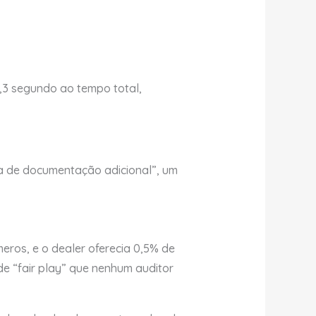
,3 segundo ao tempo total,
cia de documentação adicional”, um
meros, e o dealer oferecia 0,5% de
e “fair play” que nenhum auditor