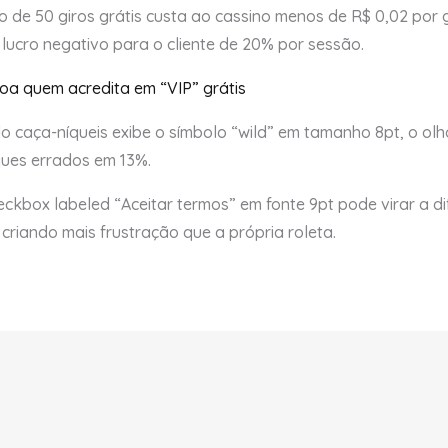
o de 50 giros grátis custa ao cassino menos de R$ 0,02 por
lucro negativo para o cliente de 20% por sessão.
doa quem acredita em “VIP” grátis
do caça-níqueis exibe o símbolo “wild” em tamanho 8pt, o ol
ques errados em 13%.
heckbox labeled “Aceitar termos” em fonte 9pt pode virar a d
riando mais frustração que a própria roleta.