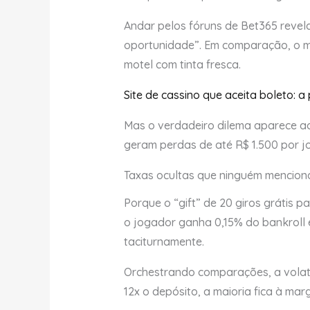
Andar pelos fóruns de Bet365 revela
oportunidade”. Em comparação, o m
motel com tinta fresca.
Site de cassino que aceita boleto:
Mas o verdadeiro dilema aparece ao t
geram perdas de até R$ 1.500 por j
Taxas ocultas que ninguém mencion
Porque o “gift” de 20 giros grátis 
o jogador ganha 0,15% do bankroll e
taciturnamente.
Orchestrando comparações, a volat
12x o depósito, a maioria fica à ma