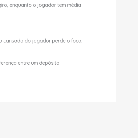
 giro, enquanto o jogador tem média
ho cansado do jogador perde o foco,
iferença entre um depósito