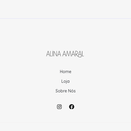
Home
Loja
Sobre Nós