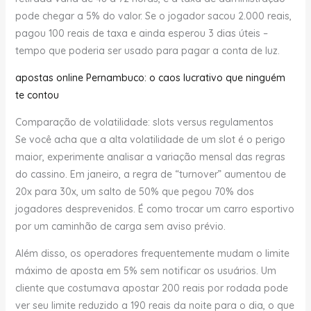
pode chegar a 5% do valor. Se o jogador sacou 2.000 reais,
pagou 100 reais de taxa e ainda esperou 3 dias úteis –
tempo que poderia ser usado para pagar a conta de luz.
apostas online Pernambuco: o caos lucrativo que ninguém
te contou
Comparação de volatilidade: slots versus regulamentos
Se você acha que a alta volatilidade de um slot é o perigo
maior, experimente analisar a variação mensal das regras
do cassino. Em janeiro, a regra de “turnover” aumentou de
20x para 30x, um salto de 50% que pegou 70% dos
jogadores desprevenidos. É como trocar um carro esportivo
por um caminhão de carga sem aviso prévio.
Além disso, os operadores frequentemente mudam o limite
máximo de aposta em 5% sem notificar os usuários. Um
cliente que costumava apostar 200 reais por rodada pode
ver seu limite reduzido a 190 reais da noite para o dia, o que