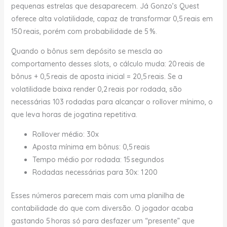
pequenas estrelas que desaparecem. Já Gonzo’s Quest
oferece alta volatilidade, capaz de transformar 0,5 reais em
150 reais, porém com probabilidade de 5 %.
Quando o bônus sem depósito se mescla ao
comportamento desses slots, o cálculo muda: 20 reais de
bônus + 0,5 reais de aposta inicial = 20,5 reais. Se a
volatilidade baixa render 0,2 reais por rodada, são
necessárias 103 rodadas para alcançar o rollover mínimo, o
que leva horas de jogatina repetitiva.
Rollover médio: 30x
Aposta mínima em bônus: 0,5 reais
Tempo médio por rodada: 15 segundos
Rodadas necessárias para 30x: 1 200
Esses números parecem mais com uma planilha de
contabilidade do que com diversão. O jogador acaba
gastando 5 horas só para desfazer um “presente” que