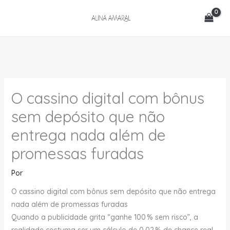
Ir
para
o
conteúdo
O cassino digital com bônus
sem depósito que não
entrega nada além de
promessas furadas
Por
O cassino digital com bônus sem depósito que não entrega
nada além de promessas furadas
Quando a publicidade grita “ganhe 100 % sem risco”, a