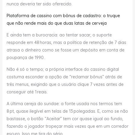
nunca deveria ter sido oferecido.
Plataforma de cassino com bônus de cadastro: o truque
que não rende mais do que duas latas de cerveja
E ainda tem a burocracia: ao tentar sacar, o suporte
responde em 48 horas, mas a política de retenção de 7 dias
atrasa o dinheiro como se fosse um depósito em conta de
poupança de 1990.
Não é só o tempo; a própria interface do cassino digital
costuma esconder a opção de “reclamar bônus” atrás de
três menus, exigindo que o usuário clique 7 vezes antes de
conseguir até 1 reais.
A última cereja do sundae: a fonte usada nos termos tem
8 pt, quase ilegível em telas de 13 polegadas. E, como se não
bastasse, o botão “Aceitar” tem cor quase igual ao fundo,
fazendo o jogador tropeçar mais vezes que em um corredor
escuro. Isso me tira do sério.