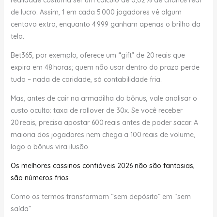
realidade costuma ser um cálculo de 0,02 % de chance real
de lucro. Assim, 1 em cada 5 000 jogadores vê algum
centavo extra, enquanto 4 999 ganham apenas o brilho da
tela.
Bet365, por exemplo, oferece um “gift” de 20 reais que
expira em 48 horas; quem não usar dentro do prazo perde
tudo – nada de caridade, só contabilidade fria.
Mas, antes de cair na armadilha do bônus, vale analisar o
custo oculto: taxa de rollover de 30x. Se você receber
20 reais, precisa apostar 600 reais antes de poder sacar. A
maioria dos jogadores nem chega a 100 reais de volume,
logo o bônus vira ilusão.
Os melhores cassinos confiáveis 2026 não são fantasias,
são números frios
Como os termos transformam “sem depósito” em “sem
saída”