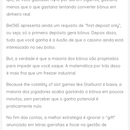
menos que o que gastaria tentando converter bônus em
dinheiro real.
Bet365 apresenta ainda um requisito de “first deposit only”,
ou seja, só o primeiro depósito gera bônus. Depois disso,
tudo que você ganha é a ilusão de que o cassino ainda está
interessado no seu bolso.
But, a verdade é que a maioria dos bônus são projetados
para impedir que você saque. A matemática por trás disso
é mais fria que um freezer industrial.
Because the volatility of slot games like Starburst é baixa, a
maioria dos jogadores acaba gastando o bônus em poucos
minutos, sem perceber que o ganho potencial é
praticamente nulo.
No fim das contas, a melhor estratégia é ignorar o “gift”
anunciado em letras garrafais e focar na gestão de