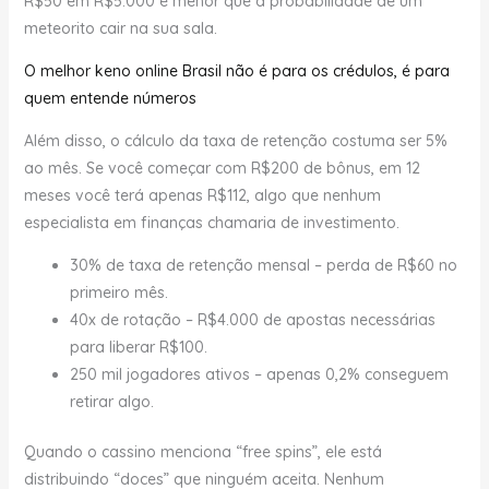
R$50 em R$5.000 é menor que a probabilidade de um
meteorito cair na sua sala.
O melhor keno online Brasil não é para os crédulos, é para
quem entende números
Além disso, o cálculo da taxa de retenção costuma ser 5%
ao mês. Se você começar com R$200 de bônus, em 12
meses você terá apenas R$112, algo que nenhum
especialista em finanças chamaria de investimento.
30% de taxa de retenção mensal – perda de R$60 no
primeiro mês.
40x de rotação – R$4.000 de apostas necessárias
para liberar R$100.
250 mil jogadores ativos – apenas 0,2% conseguem
retirar algo.
Quando o cassino menciona “free spins”, ele está
distribuindo “doces” que ninguém aceita. Nenhum