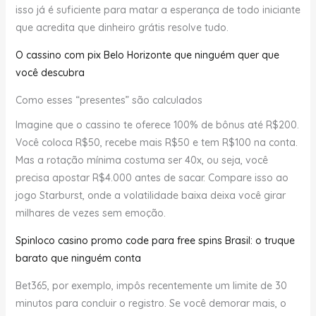
isso já é suficiente para matar a esperança de todo iniciante
que acredita que dinheiro grátis resolve tudo.
O cassino com pix Belo Horizonte que ninguém quer que
você descubra
Como esses “presentes” são calculados
Imagine que o cassino te oferece 100% de bônus até R$200.
Você coloca R$50, recebe mais R$50 e tem R$100 na conta.
Mas a rotação mínima costuma ser 40x, ou seja, você
precisa apostar R$4.000 antes de sacar. Compare isso ao
jogo Starburst, onde a volatilidade baixa deixa você girar
milhares de vezes sem emoção.
Spinloco casino promo code para free spins Brasil: o truque
barato que ninguém conta
Bet365, por exemplo, impôs recentemente um limite de 30
minutos para concluir o registro. Se você demorar mais, o