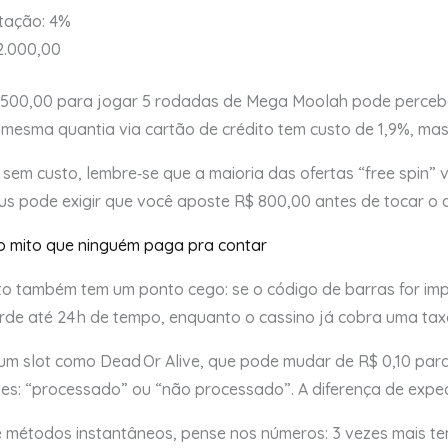
itação: 4%
2.000,00
 500,00 para jogar 5 rodadas de Mega Moolah pode perceber
a mesma quantia via cartão de crédito tem custo de 1,9%, m
a sem custo, lembre‑se que a maioria das ofertas “free spin” 
us pode exigir que você aposte R$ 800,00 antes de tocar o d
 o mito que ninguém paga pra contar
o também tem um ponto cego: se o código de barras for imp
rde até 24 h de tempo, enquanto o cassino já cobra uma tax
m slot como Dead Or Alive, que pode mudar de R$ 0,10 para
es: “processado” ou “não processado”. A diferença de expec
e métodos instantâneos, pense nos números: 3 vezes mais te