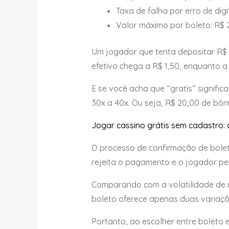
Taxa de falha por erro de dig
Valor máximo por boleto: R$ 
Um jogador que tenta depositar R$
efetivo chega a R$ 1,50, enquanto 
E se você acha que “gratis” signific
30x a 40x. Ou seja, R$ 20,00 de bôn
Jogar cassino grátis sem cadastro:
O processo de confirmação de bolet
rejeita o pagamento e o jogador pe
Comparando com a volatilidade de u
boleto oferece apenas duas variaçõ
Portanto, ao escolher entre boleto 