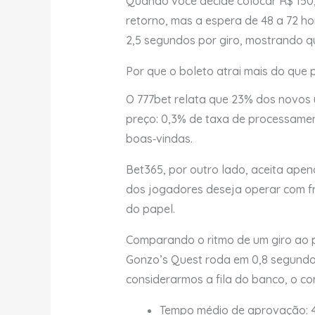
Quando você decide colocar R$ 150,
retorno, mas a espera de 48 a 72 ho
2,5 segundos por giro, mostrando q
Por que o boleto atrai mais do que 
O 777bet relata que 23% dos novos
preço: 0,3% de taxa de processamen
boas‑vindas.
Bet365, por outro lado, aceita apen
dos jogadores deseja operar com f
do papel.
Comparando o ritmo de um giro ao 
Gonzo’s Quest roda em 0,8 segundo
considerarmos a fila do banco, o co
Tempo médio de aprovação: 4