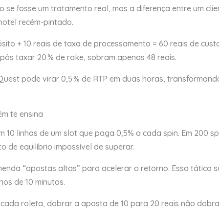
e fosse um tratamento real, mas a diferença entre um client
otel recém-pintado.
ósito + 10 reais de taxa de processamento = 60 reais de cust
 após taxar 20 % de rake, sobram apenas 48 reais.
 Quest pode virar 0,5 % de RTP em duas horas, transformand
ém te ensina
m 10 linhas de um slot que paga 0,5% a cada spin. Em 200 sp
nto de equilíbrio impossível de superar.
menda “apostas altas” para acelerar o retorno. Essa tática s
nos de 10 minutos.
o cada roleta, dobrar a aposta de 10 para 20 reais não dobr