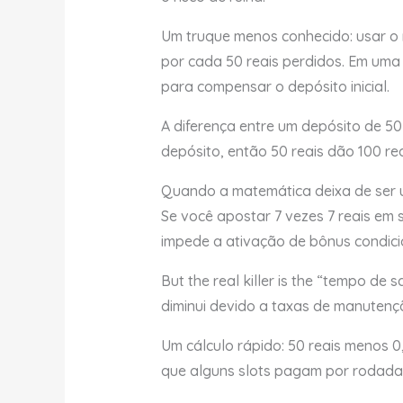
Um truque menos conhecido: usar o 
por cada 50 reais perdidos. Em uma 
para compensar o depósito inicial.
A diferença entre um depósito de 50 
depósito, então 50 reais dão 100 re
Quando a matemática deixa de ser ú
Se você apostar 7 vezes 7 reais em 
impede a ativação de bônus condici
But the real killer is the “tempo de
diminui devido a taxas de manutenç
Um cálculo rápido: 50 reais menos 0,
que alguns slots pagam por rodada