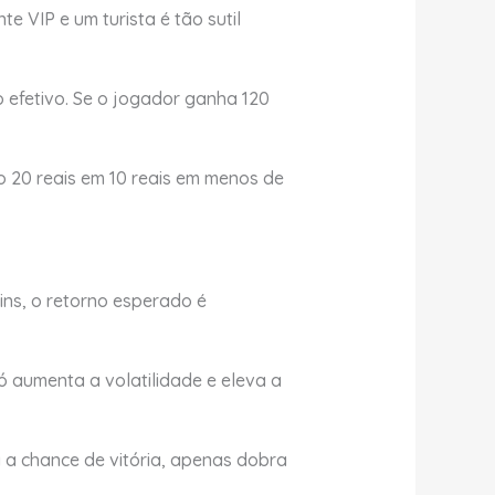
e VIP e um turista é tão sutil
o efetivo. Se o jogador ganha 120
o 20 reais em 10 reais em menos de
ins, o retorno esperado é
ó aumenta a volatilidade e eleva a
a a chance de vitória, apenas dobra