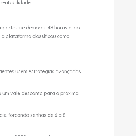
 rentabilidade.
 suporte que demorou 48 horas e, ao
e a plataforma classificou como
perientes usem estratégias avançadas
ga um vale‑desconto para a próxima
ais, forçando senhas de 6 a 8