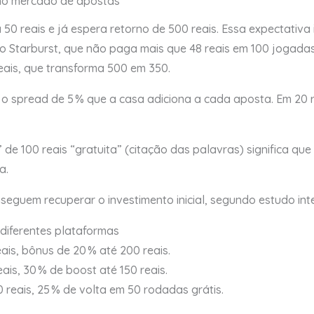
 no mercado de apostas
 50 reais e já espera retorno de 500 reais. Essa expectativ
o Starburst, que não paga mais que 48 reais em 100 jogadas
eais, que transforma 500 em 350.
é o spread de 5 % que a casa adiciona a cada aposta. Em 20 
e 100 reais “gratuita” (citação das palavras) significa que
a.
eguem recuperar o investimento inicial, segundo estudo int
iferentes plataformas
ais, bônus de 20 % até 200 reais.
ais, 30 % de boost até 150 reais.
 reais, 25 % de volta em 50 rodadas grátis.