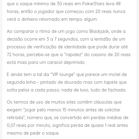
que o saque mínimo de 30 reais em PokerStars leva 48
horas, então o jogador que começou com 20 reais nunca
verá o dinheiro retornado em tempo algum.
Ao comparar o ritmo de um jogo como Blackjack, onde a
decisão ocorre em 3 a 7 segundos, com a lentidão de um
processo de verificação de identidade que pode durar até
72 horas, percebe‑se que a “rapidez” do cassino de 20 reais
está mais para um caracol deprimido.
E ainda tem a tal da “VIP lounge” que parece um motel de
segunda linha – pintado de dourado mas com tapete que
solta pelos a cada passo; nada de luxo, tudo de fachada.
Os termos de uso de muitos sites contêm cláusulas que
exigem “jogar pelo menos 15 minutos antes de solicitar
retirada”, número que, se convertido em perdas médias de
0,07 reais por minuto, significa perda de quase 1 real antes
mesmo de pedir o saque.