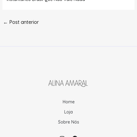
←
Post anterior
Home
Loja
Sobre Nós