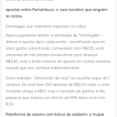
apostas online Pernambuco: o caos lucrativo que ninguém
te contou
Estratégias que realmente importam (ou não)
Alguns jogadores tentam a estratégia de “martingale” –
dobrar a aposta após cada perda – acreditando que um
único ganho cobrirá tudo. Começando com R$0,10, você
precisaria de três perdas consecutivas para alcançar
R$0,80, mas o limite máximo de aposta em muitos cassinos
impede que isso continue indefinidamente.
Outro exemplo: “diminuição de risco” ao escolher jogos de 1
centavo. Se você fizer 200 apostas de R$0,05 cada, o total
investido chega a R$10, mas a variação de ganhos é tão
pequena que mesmo um retorno de 95% deixa você com
R,50.
Plataforma de cassino com bônus de cadastro: o truque