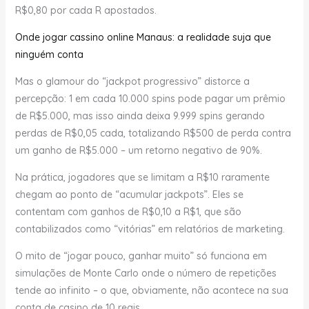
R$0,80 por cada R apostados.
Onde jogar cassino online Manaus: a realidade suja que
ninguém conta
Mas o glamour do “jackpot progressivo” distorce a
percepção: 1 em cada 10.000 spins pode pagar um prêmio
de R$5.000, mas isso ainda deixa 9.999 spins gerando
perdas de R$0,05 cada, totalizando R$500 de perda contra
um ganho de R$5.000 – um retorno negativo de 90%.
Na prática, jogadores que se limitam a R$10 raramente
chegam ao ponto de “acumular jackpots”. Eles se
contentam com ganhos de R$0,10 a R$1, que são
contabilizados como “vitórias” em relatórios de marketing.
O mito de “jogar pouco, ganhar muito” só funciona em
simulações de Monte Carlo onde o número de repetições
tende ao infinito – o que, obviamente, não acontece na sua
conta de casino de 10 reais.