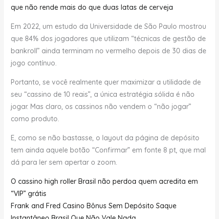
que não rende mais do que duas latas de cerveja
Em 2022, um estudo da Universidade de São Paulo mostrou
que 84% dos jogadores que utilizam “técnicas de gestão de
bankroll” ainda terminam no vermelho depois de 30 dias de
jogo contínuo.
Portanto, se você realmente quer maximizar a utilidade de
seu “cassino de 10 reais”, a única estratégia sólida é não
jogar. Mas claro, os cassinos não vendem o “não jogar”
como produto.
E, como se não bastasse, o layout da página de depósito
tem ainda aquele botão “Confirmar” em fonte 8 pt, que mal
dá para ler sem apertar o zoom.
O cassino high roller Brasil não perdoa quem acredita em
“VIP” grátis
Frank and Fred Casino Bônus Sem Depósito Saque
Instantâneo Brasil Que Não Vale Nada