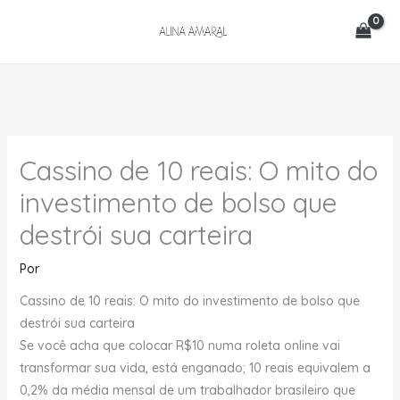
Ir
para
o
conteúdo
Cassino de 10 reais: O mito do
investimento de bolso que
destrói sua carteira
Por
Cassino de 10 reais: O mito do investimento de bolso que
destrói sua carteira
Se você acha que colocar R$10 numa roleta online vai
transformar sua vida, está enganado; 10 reais equivalem a
0,2% da média mensal de um trabalhador brasileiro que