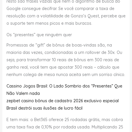
resto são frases vazias que nem o algoritmo de busca do
Google consegue decifrar. Se você comparar a taxa de
resolução com a volatilidade de Gonzo’s Quest, percebe que
o suporte tem menos picos e mais buracos.
Os “presentes” que ninguém quer
Promessas de “gift” de bônus de boas‑vindas são, na
maioria das vezes, condicionadas a um rollover de 30x. Ou
seja, para transformar 10 reais de bônus em 300 reais de
ganho real, você tem que apostar 300 reais – cálculo que
nenhum colega de mesa nunca aceita sem um sorriso cínico.
Cassino Jogos Brasil: O Lado Sombrio dos “Presentes” Que
Não Valem nada
zepbet casino bônus de cadastro 2026 exclusivo especial
Brasil destrói suas ilusões de lucro fácil
E tem mais: o Bet365 oferece 25 rodadas grátis, mas cobra
uma taxa fixa de 0,10% por rodada usada. Multiplicando 25