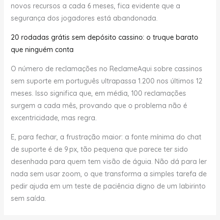
novos recursos a cada 6 meses, fica evidente que a
segurança dos jogadores está abandonada.
20 rodadas grátis sem depósito cassino: o truque barato
que ninguém conta
O número de reclamações no ReclameAqui sobre cassinos
sem suporte em português ultrapassa 1.200 nos últimos 12
meses. Isso significa que, em média, 100 reclamações
surgem a cada mês, provando que o problema não é
excentricidade, mas regra.
E, para fechar, a frustração maior: a fonte mínima do chat
de suporte é de 9 px, tão pequena que parece ter sido
desenhada para quem tem visão de águia. Não dá para ler
nada sem usar zoom, o que transforma a simples tarefa de
pedir ajuda em um teste de paciência digno de um labirinto
sem saída.