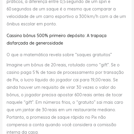
práticos, a diferença entre 0,5 segundo de um spin e
60 segundos de um saque é o mesmo que comparar a
velocidade de um carro esportivo a 300 km/h com a de um
ônibus escolar em ponto.
Cassino bônus 500% primeiro depósito: A trapaça
disfarçada de generosidade
O que a matemática revela sobre “saques gratuitos”
Imagine um bônus de 20 reais, rotulado como “gift”. Se o
casino paga 5 % de taxa de processamento por transação
de Pix, o lucro líquido do jogador cai para 19,00 reais. Se
ainda houver um requisito de virar 30 vezes o valor do
bônus, o jogador precisa apostar 600 reais antes de tocar
naquele “gift”. Em números frios, o “gratuito” sai mais caro
que um jantar de 30 reais em um restaurante mediano.
Portanto, a promessa de saque rápido no Pix não
compensa a conta quando você considera a comissão
interna da casa.