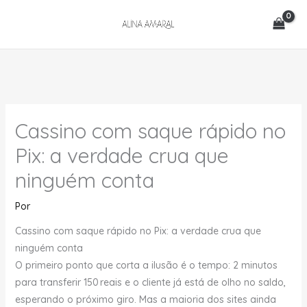
Ir
para
o
conteúdo
Cassino com saque rápido no
Pix: a verdade crua que
ninguém conta
Por
Cassino com saque rápido no Pix: a verdade crua que
ninguém conta
O primeiro ponto que corta a ilusão é o tempo: 2 minutos
para transferir 150 reais e o cliente já está de olho no saldo,
esperando o próximo giro. Mas a maioria dos sites ainda