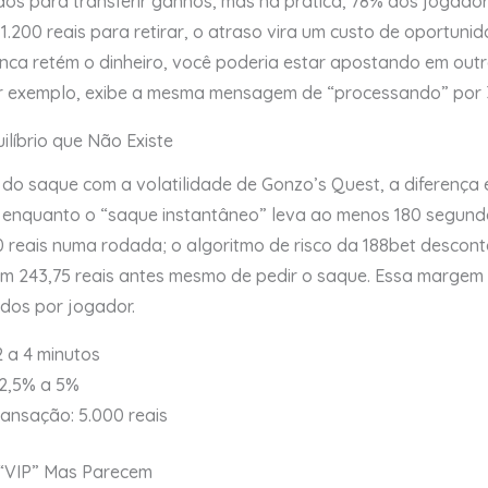
s para transferir ganhos, mas na prática, 78% dos jogado
1.200 reais para retirar, o atraso vira um custo de oportu
nca retém o dinheiro, você poderia estar apostando em outr
por exemplo, exibe a mesma mensagem de “processando” por 3
líbrio que Não Existe
o saque com a volatilidade de Gonzo’s Quest, a diferença é
 enquanto o “saque instantâneo” leva ao menos 180 segundo
50 reais numa rodada; o algoritmo de risco da 188bet descon
 243,75 reais antes mesmo de pedir o saque. Essa margem p
dos por jogador.
 a 4 minutos
 2,5% a 5%
ansação: 5.000 reais
 “VIP” Mas Parecem