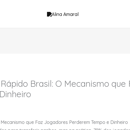
Rápido Brasil: O Mecanismo que
Dinheiro
O Mecanismo que Faz Jogadores Perderem Tempo e Dinheiro