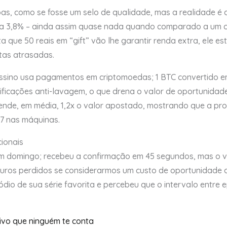
pas, como se fosse um selo de qualidade, mas a realidade é
ara 3,8% – ainda assim quase nada quando comparado a um
 que 50 reais em “gift” vão lhe garantir renda extra, ele 
tas atrasadas.
ino usa pagamentos em criptomoedas; 1 BTC convertido em 
rificações anti-lavagem, o que drena o valor de oportunidad
ende, em média, 1,2x o valor apostado, mostrando que a pr
77 nas máquinas.
ionais
um domingo; recebeu a confirmação em 45 segundos, mas o v
 juros perdidos se considerarmos um custo de oportunidade
ódio de sua série favorita e percebeu que o intervalo entre
tivo que ninguém te conta