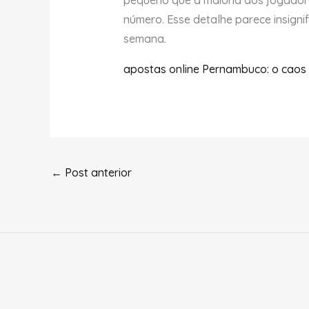
número. Esse detalhe parece insign
semana.
apostas online Pernambuco: o caos 
←
Post anterior