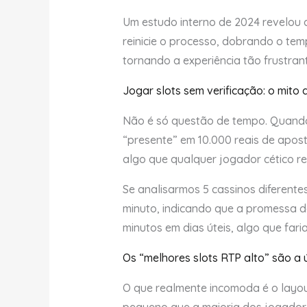
Um estudo interno de 2024 revelou 
reinicie o processo, dobrando o tem
tornando a experiência tão frustran
Jogar slots sem verificação: o mit
Não é só questão de tempo. Quando
“presente” em 10.000 reais de apos
algo que qualquer jogador cético r
Se analisarmos 5 cassinos diferente
minuto, indicando que a promessa d
minutos em dias úteis, algo que far
Os “melhores slots RTP alto” são a 
O que realmente incomoda é o layou
pequeno que a maioria dos jogador