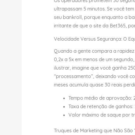
Os operadores prometem 30 segundo
ultrapassam 5 minutos. Se você tem 
seu bankroll, porque enquanto a ba
irritante de que o site da Bet365, 
Velocidade Versus Segurança: O Equi
Quando a gente compara a rapidez d
0,2x a 5x em menos de um segundo,
ilustrar, imagine que você ganha 2
“processamento”, deixando você com
meses acumula quase 30 reais perdi
Tempo médio de aprovação: 2
Taxa de retenção de ganhos:
Valor máximo de saque por tr
Truques de Marketing que Não São