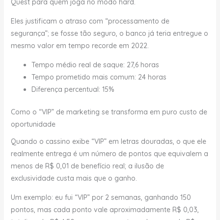
Quest para quem joga no modo hard.
Eles justificam o atraso com “processamento de
segurança”; se fosse tão seguro, o banco já teria entregue o
mesmo valor em tempo recorde em 2022.
Tempo médio real de saque: 27,6 horas
Tempo prometido mais comum: 24 horas
Diferença percentual: 15%
Como o “VIP” de marketing se transforma em puro custo de
oportunidade
Quando o cassino exibe “VIP” em letras douradas, o que ele
realmente entrega é um número de pontos que equivalem a
menos de R$ 0,01 de benefício real; a ilusão de
exclusividade custa mais que o ganho.
Um exemplo: eu fui “VIP” por 2 semanas, ganhando 150
pontos, mas cada ponto vale aproximadamente R$ 0,03,