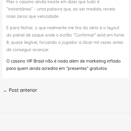
Mas o cassino ainda insiste em dizer que tudo é
“instantâneo” – uma palavra que, ao ser medida, revela
mais zeros que velocidade.
E para fechar, o que realmente me tira do sério é o layout
do painel de saque onde o botão “Confirmar” está em fonte
8, quase ilegível, forçando o jogador a clicar mil vezes antes
de conseguir avançar.
O cassino VIP Brasil não é nada além de marketing inflado
para quem ainda acredita em “presentes” gratuitos
←
Post anterior