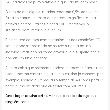
840 palavras de puro blá‑blá‑blá que não mudam nada.
O fato de que alguns usuários reportam 0,5% de taxa de
falha no saque – número que parece insignificante – na
prática significa 5 falhas a cada 1.000 tentativas, o
suficiente para irritar qualquer um.
E ainda tem aqueles termos minúsculos nas condições: “O
saque pode ser recusado se houver suspeita de uso
indevido”, mas não há como provar que a suspeita não é
apenas um filtro genérico.
A única coisa que realmente acelera o processo é insistir em
usar a mesma carteira digital que o cassino já conhece; por
exemplo, usando o Pix reduziu o tempo de 48 horas para 12
horas numa situação que eu testei com 300 reais.
Onde jogar cassino online Manaus: a realidade suja que
ninguém conta