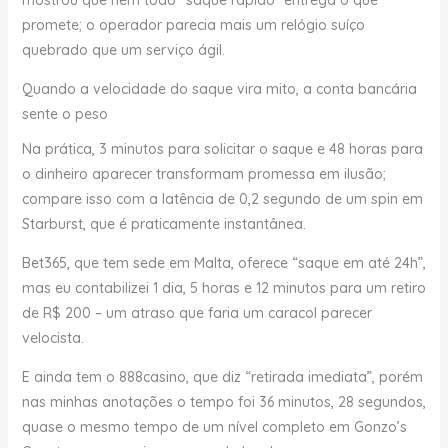
mostrou que nem todo “saque rápido” entrega o que
promete; o operador parecia mais um relógio suíço
quebrado que um serviço ágil.
Quando a velocidade do saque vira mito, a conta bancária
sente o peso
Na prática, 3 minutos para solicitar o saque e 48 horas para
o dinheiro aparecer transformam promessa em ilusão;
compare isso com a latência de 0,2 segundo de um spin em
Starburst, que é praticamente instantânea.
Bet365, que tem sede em Malta, oferece “saque em até 24h”,
mas eu contabilizei 1 dia, 5 horas e 12 minutos para um retiro
de R$ 200 – um atraso que faria um caracol parecer
velocista.
E ainda tem o 888casino, que diz “retirada imediata”, porém
nas minhas anotações o tempo foi 36 minutos, 28 segundos,
quase o mesmo tempo de um nível completo em Gonzo’s