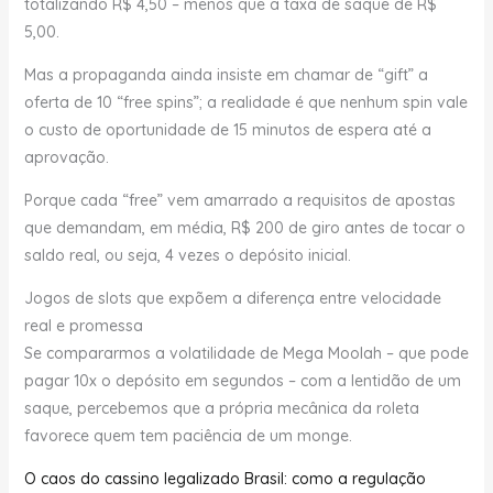
totalizando R$ 4,50 – menos que a taxa de saque de R$
5,00.
Mas a propaganda ainda insiste em chamar de “gift” a
oferta de 10 “free spins”; a realidade é que nenhum spin vale
o custo de oportunidade de 15 minutos de espera até a
aprovação.
Porque cada “free” vem amarrado a requisitos de apostas
que demandam, em média, R$ 200 de giro antes de tocar o
saldo real, ou seja, 4 vezes o depósito inicial.
Jogos de slots que expõem a diferença entre velocidade
real e promessa
Se compararmos a volatilidade de Mega Moolah – que pode
pagar 10x o depósito em segundos – com a lentidão de um
saque, percebemos que a própria mecânica da roleta
favorece quem tem paciência de um monge.
O caos do cassino legalizado Brasil: como a regulação