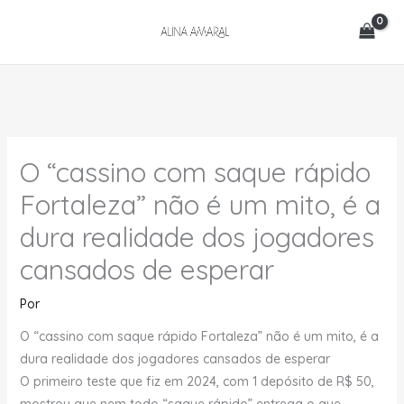
Ir
para
o
conteúdo
O “cassino com saque rápido
Fortaleza” não é um mito, é a
dura realidade dos jogadores
cansados de esperar
Por
O “cassino com saque rápido Fortaleza” não é um mito, é a
dura realidade dos jogadores cansados de esperar
O primeiro teste que fiz em 2024, com 1 depósito de R$ 50,