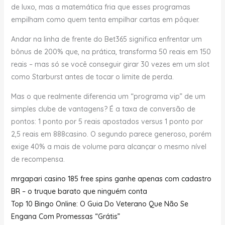
de luxo, mas a matemática fria que esses programas
empilham como quem tenta empilhar cartas em pôquer.
Andar na linha de frente do Bet365 significa enfrentar um
bônus de 200% que, na prática, transforma 50 reais em 150
reais – mas só se você conseguir girar 30 vezes em um slot
como Starburst antes de tocar o limite de perda.
Mas o que realmente diferencia um “programa vip” de um
simples clube de vantagens? É a taxa de conversão de
pontos: 1 ponto por 5 reais apostados versus 1 ponto por
2,5 reais em 888casino. O segundo parece generoso, porém
exige 40% a mais de volume para alcançar o mesmo nível
de recompensa.
mrgapari casino 185 free spins ganhe apenas com cadastro
BR – o truque barato que ninguém conta
Top 10 Bingo Online: O Guia Do Veterano Que Não Se
Engana Com Promessas “Grátis”