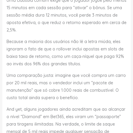
Uma cláusula comum exige que o jogador jogue pelo menos
15 minutos em cada sessão para “ativar” o bônus. Se uma
sessão média dura 12 minutos, você perde 3 minutos de
aposta efetiva, o que reduz o retorno esperado em cerca de
2,5%.
Because a maioria dos usuários não lê a letra miúda, eles
ignoram o fato de que o rollover inclui apostas em slots de
baixa taxa de retorno, como um caça‑níquel que paga 92%
ao invés dos 96% dos grandes títulos.
Uma comparação justa: imagine que você compra um carro
por 20 mil reais, mas o vendedor inclui um “pacote de
manutenção” que só cobre 1.000 reais de combustível. O
custo total ainda supera o benefício.
And yet, alguns jogadores ainda acreditam que ao alcançar
o nível “Diamond” em Bet365, eles viram um “passaporte”
para tiragens ilimitadas. Na verdade, o limite de saque
mensal de 5 mil reais impede qualquer sensação de