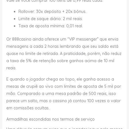
vale se você comprar 100 itens de 0,99 reais cada.
Rollover: 30x depósito + 20x bônus.
Limite de saque diário: 2 mil reais.
Taxa de aposta mínima: 0,01 real.
Or 888casino ainda oferece um “VIP messenger” que envia
mensagens a cada 2 horas lembrando que seu saldo está
quase no limite de retirada. A praticidade, porém, não reduz
a taxa de 5% de retenção sobre ganhos acima de 10 mil
reais.
E quando o jogador chega ao topo, ele ganha acesso a
mesas de crupiê ao vivo com limites de aposta de 5 mil por
mão. Comparado a uma mesa padrão de 500 reais, isso
parece um salto, mas o cassino já contou 100 vezes o valor
em comissões ocultas.
Armadilhas escondidas nos termos de serviço