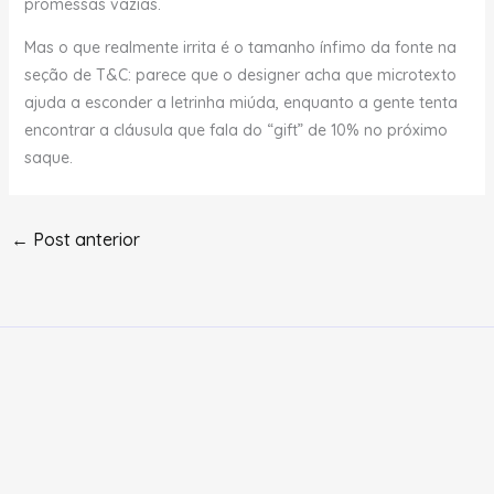
promessas vazias.
Mas o que realmente irrita é o tamanho ínfimo da fonte na
seção de T&C: parece que o designer acha que microtexto
ajuda a esconder a letrinha miúda, enquanto a gente tenta
encontrar a cláusula que fala do “gift” de 10% no próximo
saque.
←
Post anterior