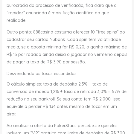
burocracia do processo de verificação, fica claro que a
“rapidez” anunciada é mais ficção científica do que
realidade.
Outro ponto: 888casino costuma oferecer 10 “free spins” ao
cadastrar seu cartão Nubank. Cada spin tem volatilidade
média; se a aposta mínima for R$ 0,20, o ganho máximo de
R$ 15 por rodada ainda deixa o jogador no vermelho depois
de pagar a taxa de R$ 3,90 por sessão.
Desvendando as taxas escondidas
O cálculo simples: taxa de depósito 2,5% + taxa de
conversão de moeda 1,2% + taxa de retirada 3,0% = 6,7% de
redução no seu bankroll. Se sua conta tem R$ 2.000, isso
equivale a perder R$ 134 antes mesmo de tocar em um
girar.
Ao analisar a oferta da PokerStars, percebe‑se que eles
incluem um “VIP” gratuito com limite de depósito de R$ 300.