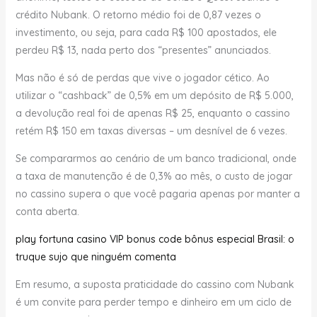
crédito Nubank. O retorno médio foi de 0,87 vezes o
investimento, ou seja, para cada R$ 100 apostados, ele
perdeu R$ 13, nada perto dos “presentes” anunciados.
Mas não é só de perdas que vive o jogador cético. Ao
utilizar o “cashback” de 0,5% em um depósito de R$ 5.000,
a devolução real foi de apenas R$ 25, enquanto o cassino
retém R$ 150 em taxas diversas – um desnível de 6 vezes.
Se compararmos ao cenário de um banco tradicional, onde
a taxa de manutenção é de 0,3% ao mês, o custo de jogar
no cassino supera o que você pagaria apenas por manter a
conta aberta.
play fortuna casino VIP bonus code bônus especial Brasil: o
truque sujo que ninguém comenta
Em resumo, a suposta praticidade do cassino com Nubank
é um convite para perder tempo e dinheiro em um ciclo de