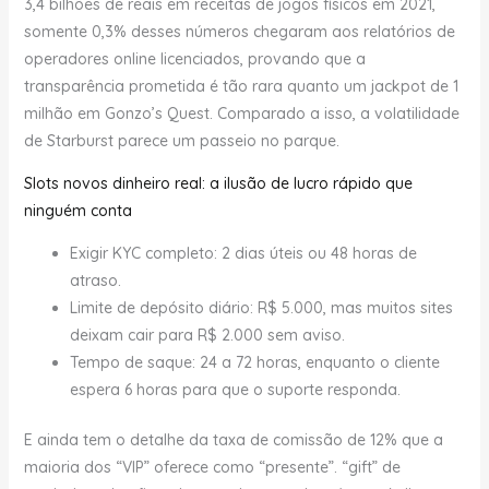
3,4 bilhões de reais em receitas de jogos físicos em 2021,
somente 0,3% desses números chegaram aos relatórios de
operadores online licenciados, provando que a
transparência prometida é tão rara quanto um jackpot de 1
milhão em Gonzo’s Quest. Comparado a isso, a volatilidade
de Starburst parece um passeio no parque.
Slots novos dinheiro real: a ilusão de lucro rápido que
ninguém conta
Exigir KYC completo: 2 dias úteis ou 48 horas de
atraso.
Limite de depósito diário: R$ 5.000, mas muitos sites
deixam cair para R$ 2.000 sem aviso.
Tempo de saque: 24 a 72 horas, enquanto o cliente
espera 6 horas para que o suporte responda.
E ainda tem o detalhe da taxa de comissão de 12% que a
maioria dos “VIP” oferece como “presente”. “gift” de