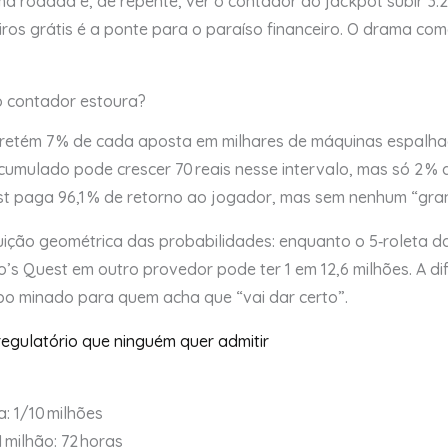
a rodada e, de repente, ver o contador do jackpot subir 3.
 giros grátis é a ponte para o paraíso financeiro. O drama c
 contador estoura?
 retém 7 % de cada aposta em milhares de máquinas espalhad
umulado pode crescer 70 reais nesse intervalo, mas só 2 % d
t paga 96,1 % de retorno ao jogador, mas sem nenhum “grand
buição geométrica das probabilidades: enquanto o 5‑roleta d
zo’s Quest em outro provedor pode ter 1 em 12,6 milhões. A 
po minado para quem acha que “vai dar certo”.
egulatório que ninguém quer admitir
: 1/10 milhões
milhão: 72 horas