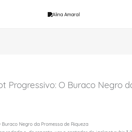
t Progressivo: O Buraco Negro 
O Buraco Negro da Promessa de Riqueza