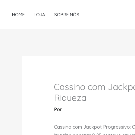
Ir
para
HOME
LOJA
SOBRE NÓS
o
conteúdo
Cassino com Jackpo
Riqueza
Por
Cassino com Jackpot Progressivo: 