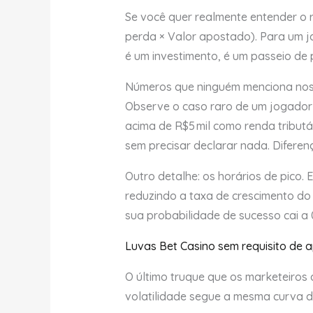
Se você quer realmente entender o r
perda × Valor apostado). Para um ja
é um investimento, é um passeio de
Números que ninguém menciona nos
Observe o caso raro de um jogador 
acima de R$5 mil como renda tribut
sem precisar declarar nada. Diferenç
Outro detalhe: os horários de pico. 
reduzindo a taxa de crescimento do 
sua probabilidade de sucesso cai a 
Luvas Bet Casino sem requisito de
O último truque que os marketeiros
volatilidade segue a mesma curva de