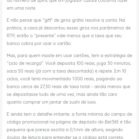
do número de spins que um jogador casual costuma fazer
em uma noite.
E não pense que “gift” de giros grátis resolve a conta. Na
prática, a casa já descontou esses giros nos parâmetros de
RTP, então o “presente” vale menos que a taxa que seu
banco cobra por usar o cartão.
Mas, para quem insiste em usar cartões, tem a estratégia de
“ciclo de recarga”. Você deposita 100 reais, joga 30 minutos,
saca 50 reais (já com a taxa descontada) e repete. Em 10
ciclos, você teria movimentado 1 000 reais, pagando ao
banco cerca de 27,30 reais de taxa total – ainda menos que
se depositasse tudo de uma vez, mas ainda tão caro
quanto comprar um jantar de sushi de luxo.
E ainda tem o detalhe irritante: a fonte mínima do campo de
código promocional na página de depósito do Bet365 é tão
pequena que parece escrita a 0,1 mm de altura, exigindo
óculos de leitura para entender se o código está correto.