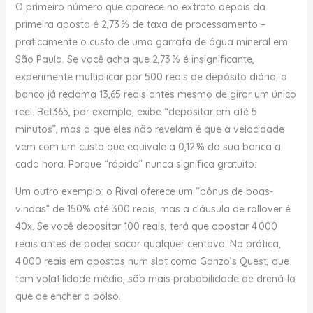
O primeiro número que aparece no extrato depois da
primeira aposta é 2,73 % de taxa de processamento –
praticamente o custo de uma garrafa de água mineral em
São Paulo. Se você acha que 2,73 % é insignificante,
experimente multiplicar por 500 reais de depósito diário; o
banco já reclama 13,65 reais antes mesmo de girar um único
reel. Bet365, por exemplo, exibe “depositar em até 5
minutos”, mas o que eles não revelam é que a velocidade
vem com um custo que equivale a 0,12 % da sua banca a
cada hora. Porque “rápido” nunca significa gratuito.
Um outro exemplo: o Rival oferece um “bônus de boas-
vindas” de 150% até 300 reais, mas a cláusula de rollover é
40x. Se você depositar 100 reais, terá que apostar 4 000
reais antes de poder sacar qualquer centavo. Na prática,
4 000 reais em apostas num slot como Gonzo’s Quest, que
tem volatilidade média, são mais probabilidade de drená-lo
que de encher o bolso.