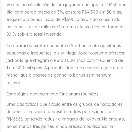
Vamos ao cálculo rápido: um jogador que aposta R$150 por
dia, com perda média de 3%, gastará R$4.500 em 30 dias,
enquanto o bônus inicial de R$500 já terá sido consumido
nos requisitos de rollover. O retorno efetivo fica em torno de
0,11% sobre o total investido.
Comparação direta: enquanto o Starburst entrega vitórias
pequenas e frequentes, o slot Mega Joker costuma oferecer
jackpots que chegam a R$100.000, mas com frequência de
1 em 500 mil spins. A probabilidade de alcançar o jackpot é
menor que a chance de ganhar o bônus sem nenhum
rollover.
Estratégias que realmente funcionam (ou não)
Uma das táticas que circula entre os grupos de “caçadores
de bônus” é dividir o depósito em três partes iguais de
R$166,66, tentando reduzir o impacto do rollover. No entanto,
ao somar as três partes, ainda precisamos alcançar a