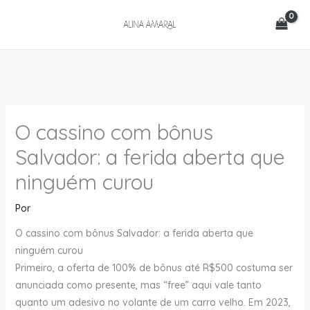
Ir
para
o
conteúdo
O cassino com bônus
Salvador: a ferida aberta que
ninguém curou
Por
O cassino com bônus Salvador: a ferida aberta que
ninguém curou
Primeiro, a oferta de 100% de bônus até R$500 costuma ser
anunciada como presente, mas “free” aqui vale tanto
quanto um adesivo no volante de um carro velho. Em 2023,