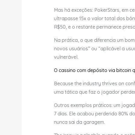
Mas há exceções: PokerStars, em ce
ultrapasse 15x o valor total dos bô
R$50, e o restante permanece preso
Na prática, o que diferencia um bom
novos usuários” ou “aplicável a usuá
vulnerável.
O cassino com depósito via bitcoin 
Because the industry thrives on con
uma tática que faz o jogador perder
Outros exemplos práticos: um joga
7 dias. Ele acabou perdendo 80% do
nunca sai da garagem.