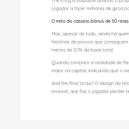
The irony is palpable quando o própr
jogador a fazer milhares de giros pa
O mito do cassino bônus de 50 reai
Mas, apesar de tudo, ainda há quem 
histórias de poucos que conseguem 
menos de 0,1% da base total.
Quando comparo a realidade de Reci
maior na capital, indicando que o m
And the final straw? O design da te
invisível, que faz o jogador perder 