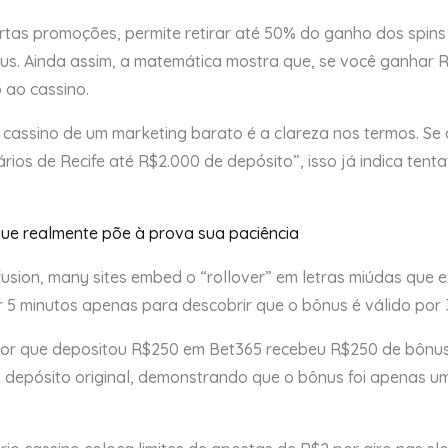
rtas promoções, permite retirar até 50% do ganho dos spins
nus. Ainda assim, a matemática mostra que, se você ganhar 
 ao cassino.
 cassino de um marketing barato é a clareza nos termos. Se
rios de Recife até R$2.000 de depósito”, isso já indica tent
que realmente põe à prova sua paciência
fusion, many sites embed o “rollover” em letras miúdas que 
 5 minutos apenas para descobrir que o bônus é válido por 3
dor que depositou R$250 em Bet365 recebeu R$250 de bônus
 depósito original, demonstrando que o bônus foi apenas u