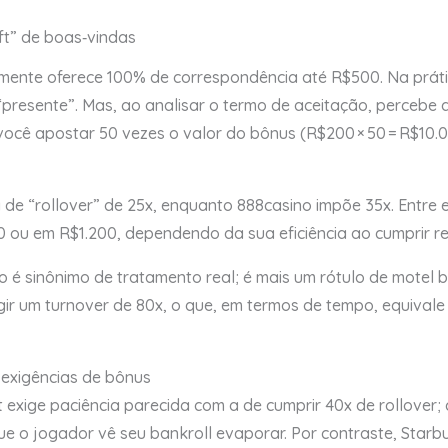
ft” de boas‑vindas
ente oferece 100% de correspondência até R$500. Na prática,
presente”. Mas, ao analisar o termo de aceitação, percebe 
você apostar 50 vezes o valor do bônus (R$200 × 50 = R$10.00
de “rollover” de 25x, enquanto 888casino impõe 35x. Entre el
ou em R$1.200, dependendo da sua eficiência ao cumprir req
 é sinônimo de tratamento real; é mais um rótulo de motel b
igir um turnover de 80x, o que, em termos de tempo, equival
 exigências de bônus
t exige paciência parecida com a de cumprir 40x de rollover;
e o jogador vê seu bankroll evaporar. Por contraste, Starbu