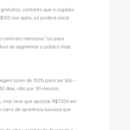
 gratuitos, contanto que o jogador
R$100 nos spins, só poderá sacar
 o contrato menciona “só para
ativa de segmentar o público mais
exigem zoom de 150% para ser lido –
0 dias, não por 30 minutos.
, mas teve que apostar R$7.500 em
m carro de aparência luxuosa que