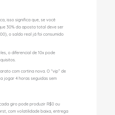
 isso significa que, se você
que 30% da aposta total deve ser
0), o saldo real já foi consumido
es, o diferencial de 10x pode
uisitos.
arato com cortina nova. O “vip” de
e a jogar 4 horas seguidas sem
 cada giro pode produzir R$0 ou
rst, com volatilidade baixa, entrega