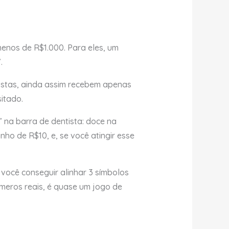
menos de R$1.000. Para eles, um
.
ostas, ainda assim recebem apenas
itado.
” na barra de dentista: doce na
nho de R$10, e, se você atingir esse
você conseguir alinhar 3 símbolos
meros reais, é quase um jogo de