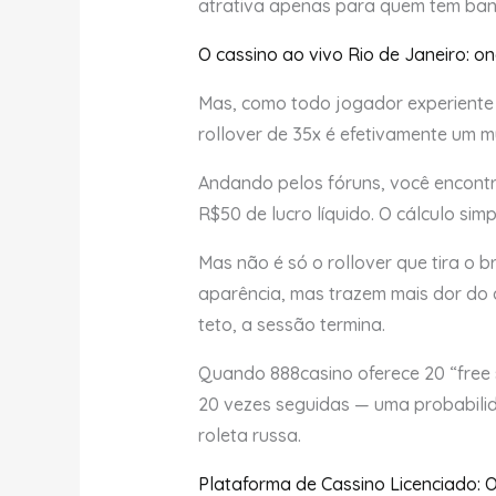
atrativa apenas para quem tem bank
O cassino ao vivo Rio de Janeiro: ond
Mas, como todo jogador experiente 
rollover de 35x é efetivamente um mu
Andando pelos fóruns, você encontr
R$50 de lucro líquido. O cálculo si
Mas não é só o rollover que tira o b
aparência, mas trazem mais dor do q
teto, a sessão termina.
Quando 888casino oferece 20 “free 
20 vezes seguidas — uma probabilid
roleta russa.
Plataforma de Cassino Licenciado: 