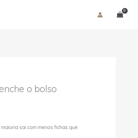
 enche o bolso
 maioria sai com menos fichas que