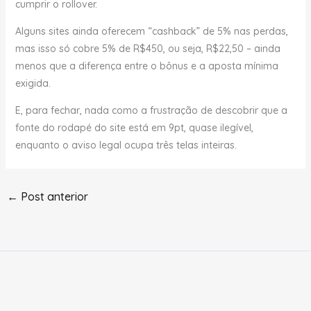
cumprir o rollover.
Alguns sites ainda oferecem “cashback” de 5% nas perdas,
mas isso só cobre 5% de R$450, ou seja, R$22,50 – ainda
menos que a diferença entre o bônus e a aposta mínima
exigida.
E, para fechar, nada como a frustração de descobrir que a
fonte do rodapé do site está em 9pt, quase ilegível,
enquanto o aviso legal ocupa três telas inteiras.
←
Post anterior