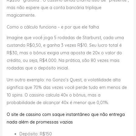
R$200 “gratuita”. O cassino ainda chama isso de “presente”,
mas não espere que a conta bancária triplique
magicamente.
Como o cálculo funciona – e por que ele falha
Imagine que você joga 5 rodadas de Starburst, cada uma
custando R$0,50, e ganha 3 vezes R$10. Seu lucro total é
R$30, mas o bônus exigia uma aposta de 20x o valor do
crédito, ou seja, R$4.000. Na prática, são 80 vezes mais
rodadas que o depósito inicial.
Um outro exemplo: no Gonzo’s Quest, a volatilidade alta
significa que 70% das vezes você perde tudo em menos de
10 spins. O cassino calcula 40x o bônus, mas a
probabilidade de alcançar 40x é menor que 0,01%.
O site de cassino com saque instantâneo que não entrega
nada além de promessas vazias
Depósito: R$150