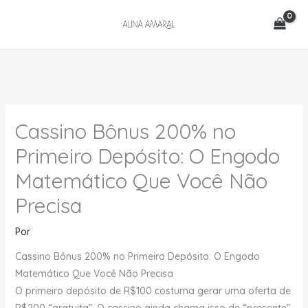
Ir
para
o
conteúdo
Cassino Bônus 200% no
Primeiro Depósito: O Engodo
Matemático Que Você Não
Precisa
Por
Cassino Bônus 200% no Primeiro Depósito: O Engodo
Matemático Que Você Não Precisa
O primeiro depósito de R$100 costuma gerar uma oferta de