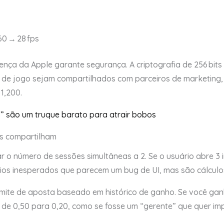
60 → 28 fps
nça da Apple garante segurança. A criptografia de 256 bits 
de jogo sejam compartilhados com parceiros de marketing, 
1,200.
o” são um truque barato para atrair bobos
os compartilham
 o número de sessões simultâneas a 2. Se o usuário abre 3 i
ios inesperados que parecem um bug de UI, mas são cálculo
limite de aposta baseado em histórico de ganho. Se você gan
de 0,50 para 0,20, como se fosse um “gerente” que quer imp