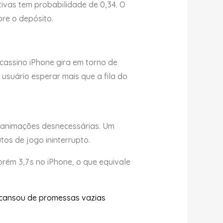
ivas tem probabilidade de 0,34. O
bre o depósito.
assino iPhone gira em torno de
 usuário esperar mais que a fila do
 animações desnecessárias. Um
tos de jogo ininterrupto.
ém 3,7 s no iPhone, o que equivale
 cansou de promessas vazias