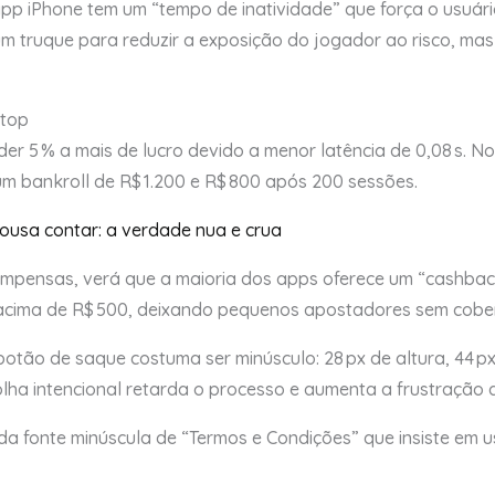
app iPhone tem um “tempo de inatividade” que força o usuári
um truque para reduzir a exposição do jogador ao risco, ma
top
r 5 % a mais de lucro devido a menor latência de 0,08 s. No
um bankroll de R$ 1.200 e R$ 800 após 200 sessões.
 ousa contar: a verdade nua e crua
compensas, verá que a maioria dos apps oferece um “cashbac
 acima de R$ 500, deixando pequenos apostadores sem cober
botão de saque costuma ser minúsculo: 28 px de altura, 44 px 
olha intencional retarda o processo e aumenta a frustração 
a fonte minúscula de “Termos e Condições” que insiste em usa