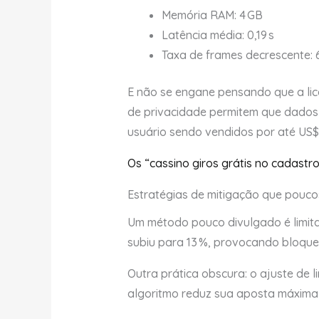
Memória RAM: 4 GB
Latência média: 0,19 s
Taxa de frames decrescente: 
E não se engane pensando que a lice
de privacidade permitem que dados 
usuário sendo vendidos por até US$ 
Os “cassino giros grátis no cadastr
Estratégias de mitigação que pouc
Um método pouco divulgado é limitar
subiu para 13 %, provocando bloque
Outra prática obscura: o ajuste de 
algoritmo reduz sua aposta máxima 