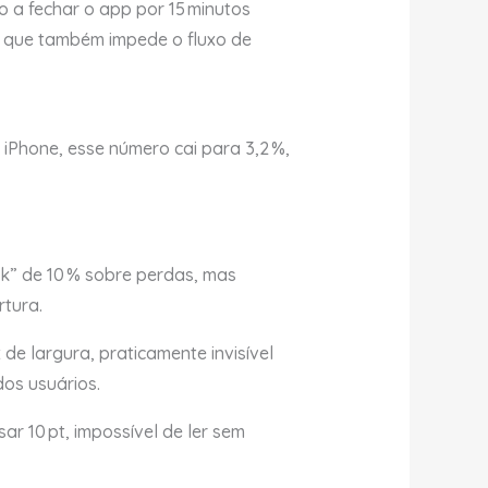
o a fechar o app por 15 minutos
s que também impede o fluxo de
 iPhone, esse número cai para 3,2 %,
k” de 10 % sobre perdas, mas
tura.
de largura, praticamente invisível
dos usuários.
r 10 pt, impossível de ler sem