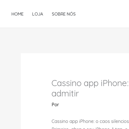
Ir
para
HOME
LOJA
SOBRE NÓS
o
conteúdo
Cassino app iPhone
admitir
Por
Cassino app iPhone: o caos silenci