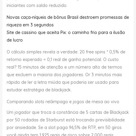
iniciantes com saldo reduzido.
Novas caça-níqueis de bônus Brasil destroem promessas de
riqueza em 3 segundos
Site de cassino que aceita Pix: o caminho frio para a ilusão
de lucro
O cálculo simples revela a verdade: 20 free spins * 0,5% de
retorno esperado = 0,1 real de ganho potencial. O custo
real? 15 minutos de atenção e um número alto de termos
que excluem a maioria dos jogadores. Or 3 minutos mais
rápido de ler a letra miúda que poderia ser usado para
estudar estratégia de blackjack.
Comparando slots relâmpago e jogos de mesa ao vivo
Um jogador que troca a constância de 5 cartas de Blackjack
por 50 rodadas de Starburst está trocando previsibilidade
por ansiedade. Se a slot paga 96,5% de RTP, em 50 giros
você ainda tem 1.925 reais de risco sobre 2.000 reais