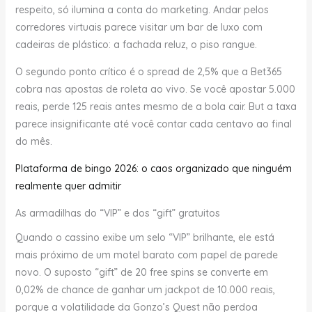
respeito, só ilumina a conta do marketing. Andar pelos
corredores virtuais parece visitar um bar de luxo com
cadeiras de plástico: a fachada reluz, o piso rangue.
O segundo ponto crítico é o spread de 2,5% que a Bet365
cobra nas apostas de roleta ao vivo. Se você apostar 5.000
reais, perde 125 reais antes mesmo de a bola cair. But a taxa
parece insignificante até você contar cada centavo ao final
do mês.
Plataforma de bingo 2026: o caos organizado que ninguém
realmente quer admitir
As armadilhas do “VIP” e dos “gift” gratuitos
Quando o cassino exibe um selo “VIP” brilhante, ele está
mais próximo de um motel barato com papel de parede
novo. O suposto “gift” de 20 free spins se converte em
0,02% de chance de ganhar um jackpot de 10.000 reais,
porque a volatilidade da Gonzo’s Quest não perdoa