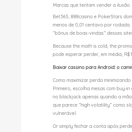
Marcas que tentam vender a ilusão
Bet365, 888casino e PokerStars domi
menos de 0,01 centavo por rodada.
“bônus de boas-vindas” desses site
Because the math is cold, the promo
pode esperar perder, em média, R$ 
Baixar cassino para Android: o cam
Como maximizar perda minimizando
Primeiro, escolha mesas com buy‑in d
no blackjack apenas quando a mão do
que parece “high volatility” como s
vulnerável.
Or simply fechar a conta após perde