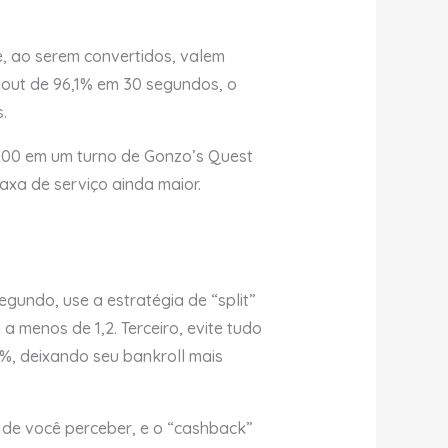
e, ao serem convertidos, valem
out de 96,1% em 30 segundos, o
.
$ 200 em um turno de Gonzo’s Quest
xa de serviço ainda maior.
egundo, use a estratégia de “split”
 menos de 1,2. Terceiro, evite tudo
0%, deixando seu bankroll mais
s de você perceber, e o “cashback”