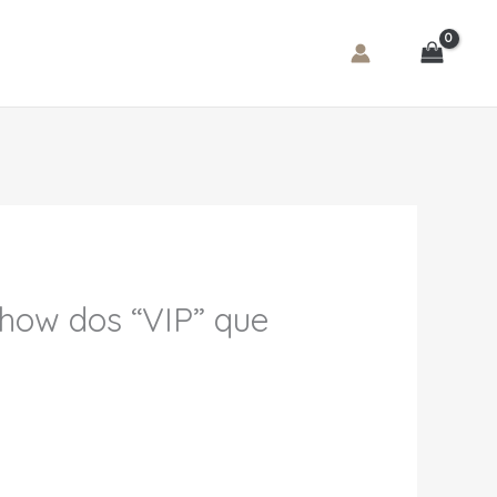
how dos “VIP” que