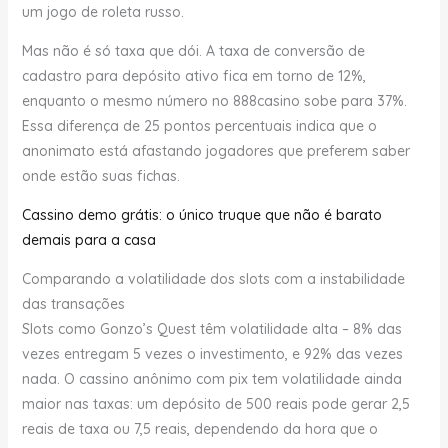
um jogo de roleta russo.
Mas não é só taxa que dói. A taxa de conversão de
cadastro para depósito ativo fica em torno de 12%,
enquanto o mesmo número no 888casino sobe para 37%.
Essa diferença de 25 pontos percentuais indica que o
anonimato está afastando jogadores que preferem saber
onde estão suas fichas.
Cassino demo grátis: o único truque que não é barato
demais para a casa
Comparando a volatilidade dos slots com a instabilidade
das transações
Slots como Gonzo’s Quest têm volatilidade alta – 8% das
vezes entregam 5 vezes o investimento, e 92% das vezes
nada. O cassino anônimo com pix tem volatilidade ainda
maior nas taxas: um depósito de 500 reais pode gerar 2,5
reais de taxa ou 7,5 reais, dependendo da hora que o