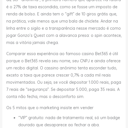
é o 27% de taxa escondida, como se fosse um imposto de
renda de bolso. E ainda tem o “gift” de 10 giros grátis que,
na prática, vale menos que uma bala de chiclete. Andar na
linha entre o sigilo e a transparência nesse mercado é como
jogar Gonzo’s Quest com a alavanca presa: o spin acontece,
mas a vitória jamais chega.
Comparar essa experiência ao famoso casino Bet365 é útil
porque o Bet365 revela seu nome, seu CNPJ e ainda oferece
um recibo digital. O cassino anônimo tenta esconder tudo,
exceto a taxa que parece crescer 0,7% a cada mil reais
movimentados. Ou seja, se você depositar 1.000 reais, paga
7 reais de “segurança”. Se depositar 5.000, paga 35 reais. A
conta não fecha, mas o desconforto sim.
Os 5 mitos que o marketing insiste em vender
“VIP” gratuito: nada de tratamento real, só um badge
dourado que desaparece ao fechar a aba.