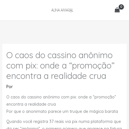
Ir
para
o
conteúdo
O caos do cassino anônimo
com pix: onde a “promoção”
encontra a realidade crua
Por
O caos do cassino anônimo com pix: onde a “promoção”
encontra a realidade crua
Por que o anonimato parece um truque de mágica barata
Quando você registra 37 reais via pix numa plataforma que
diz ser “anônima”, o primeiro número que aparece na fatura