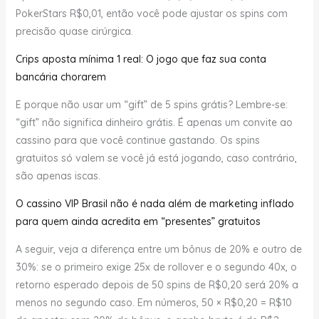
PokerStars R$0,01, então você pode ajustar os spins com
precisão quase cirúrgica.
Crips aposta mínima 1 real: O jogo que faz sua conta
bancária chorarem
E porque não usar um “gift” de 5 spins grátis? Lembre-se:
“gift” não significa dinheiro grátis. É apenas um convite ao
cassino para que você continue gastando. Os spins
gratuitos só valem se você já está jogando, caso contrário,
são apenas iscas.
O cassino VIP Brasil não é nada além de marketing inflado
para quem ainda acredita em “presentes” gratuitos
A seguir, veja a diferença entre um bônus de 20% e outro de
30%: se o primeiro exige 25x de rollover e o segundo 40x, o
retorno esperado depois de 50 spins de R$0,20 será 20% a
menos no segundo caso. Em números, 50 × R$0,20 = R$10