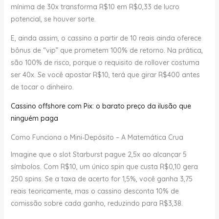
mínima de 30x transforma R$10 em R$0,33 de lucro
potencial, se houver sorte.
E, ainda assim, o cassino a partir de 10 reais ainda oferece
bônus de “vip” que prometem 100% de retorno. Na prática,
são 100% de risco, porque o requisito de rollover costuma
ser 40x. Se você apostar R$10, terá que girar R$400 antes
de tocar o dinheiro.
Cassino offshore com Pix: o barato preço da ilusão que
ninguém paga
Como Funciona o Mini‑Depósito – A Matemática Crua
Imagine que o slot Starburst pague 2,5x ao alcançar 5
símbolos. Com R$10, um único spin que custa R$0,10 gera
250 spins. Se a taxa de acerto for 1,5%, você ganha 3,75
reais teoricamente, mas o cassino desconta 10% de
comissão sobre cada ganho, reduzindo para R$3,38.