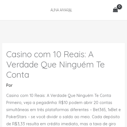
Ir
para
o
conteúdo
Casino com 10 Reais: A
Verdade Que Ninguém Te
Conta
Por
Casino com 10 Reais: A Verdade Que Ninguém Te Conta
Primeiro, veja a pegadinha: R$10 podem abrir 20 contas
simultâneas em três plataformas diferentes – Bet365, 1xBet e
PokerStars – se você dividir o saldo ao meio. Cada depósito
de R$3,33 resulta em crédito imediato, mas a taxa de giro