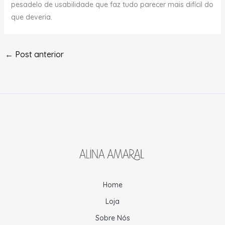
pesadelo de usabilidade que faz tudo parecer mais difícil do
que deveria.
←
Post anterior
Home
Loja
Sobre Nós