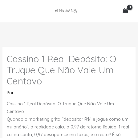
Ir
para
o
conteúdo
Cassino 1 Real Depósito: O
Truque Que Não Vale Um
Centavo
Por
Cassino 1 Real Depósito: O Truque Que Não Vale Um
Centavo
Quando o marketing grita “depositar R$1 e jogue como um
milionário”, a realidade calcula 0,97 de retorno líquido. 1 real
cai na conta, 0,97 desaparece em taxas, e o resto? É só