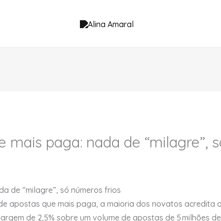
 mais paga: nada de “milagre”, s
a de “milagre”, só números frios
e apostas que mais paga, a maioria dos novatos acredita q
argem de 2,5% sobre um volume de apostas de 5 milhões de r