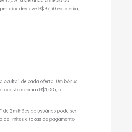
 de 97,3%, superando a média da
 operador devolve R$ 97,30 em média,
to oculto” de cada oferta. Um bônus
a aposta mínima (R$ 1,00), o
” de 2 milhões de usuários pode ser
ão de limites e taxas de pagamento