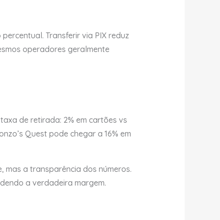
ercentual. Transferir via PIX reduz
 mesmos operadores geralmente
 taxa de retirada: 2% em cartões vs
, Gonzo’s Quest pode chegar a 16% em
te, mas a transparência dos números.
ondendo a verdadeira margem.