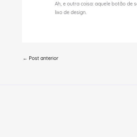
Ah, e outra coisa: aquele botão de s
lixo de design.
←
Post anterior