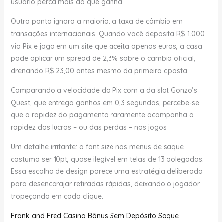
usuário perca mais do que ganha.
Outro ponto ignora a maioria: a taxa de câmbio em
transações internacionais. Quando você deposita R$ 1.000
via Pix e joga em um site que aceita apenas euros, a casa
pode aplicar um spread de 2,3% sobre o câmbio oficial,
drenando R$ 23,00 antes mesmo da primeira aposta.
Comparando a velocidade do Pix com a da slot Gonzo’s
Quest, que entrega ganhos em 0,3 segundos, percebe-se
que a rapidez do pagamento raramente acompanha a
rapidez dos lucros – ou das perdas – nos jogos.
Um detalhe irritante: o font size nos menus de saque
costuma ser 10pt, quase ilegível em telas de 13 polegadas.
Essa escolha de design parece uma estratégia deliberada
para desencorajar retiradas rápidas, deixando o jogador
tropeçando em cada clique.
Frank and Fred Casino Bônus Sem Depósito Saque