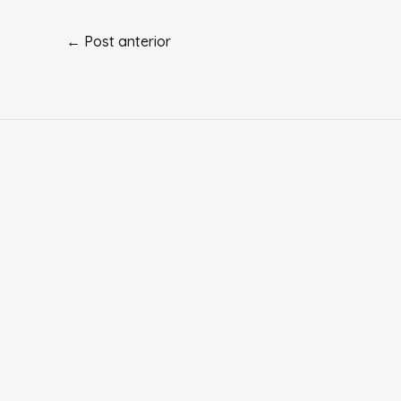
←
Post anterior