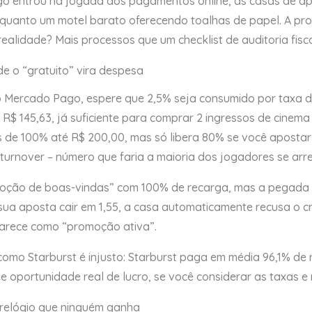
 entrou na jogada dos pagamentos online, as casas de apo
quanto um motel barato oferecendo toalhas de papel. A pr
ealidade? Mais processos que um checklist de auditoria fisca
de o “gratuito” vira despesa
 Mercado Pago, espere que 2,5% seja consumido por taxa d
a R$ 145,63, já suficiente para comprar 2 ingressos de cinem
s de 100% até R$ 200,00, mas só libera 80% se você apostar
urnover – número que faria a maioria dos jogadores se arre
moção de boas-vindas” com 100% de recarga, mas a pegada 
 sua aposta cair em 1,55, a casa automaticamente recusa o 
parece como “promoção ativa”.
omo Starburst é injusto: Starburst paga em média 96,1% de
portunidade real de lucro, se você considerar as taxas e r
o relógio que ninguém ganha