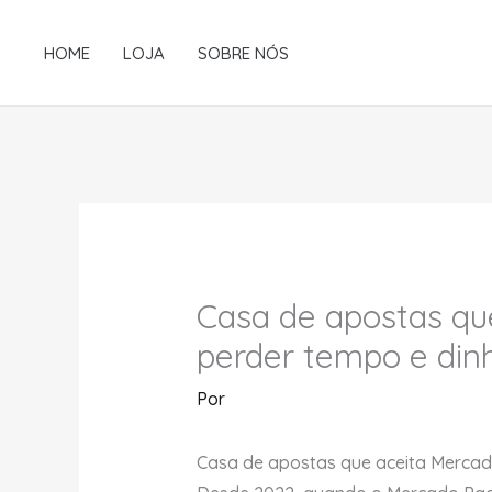
Ir
para
HOME
LOJA
SOBRE NÓS
o
conteúdo
Casa de apostas que
perder tempo e dinh
Por
Casa de apostas que aceita Mercado 