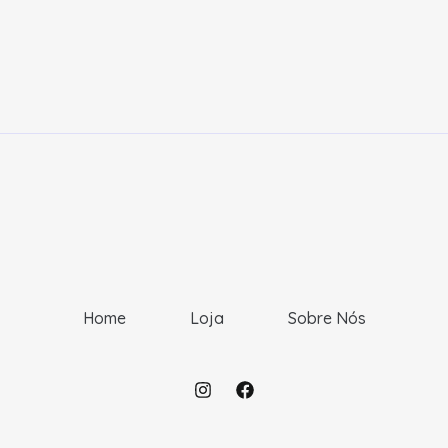
Home
Loja
Sobre Nós