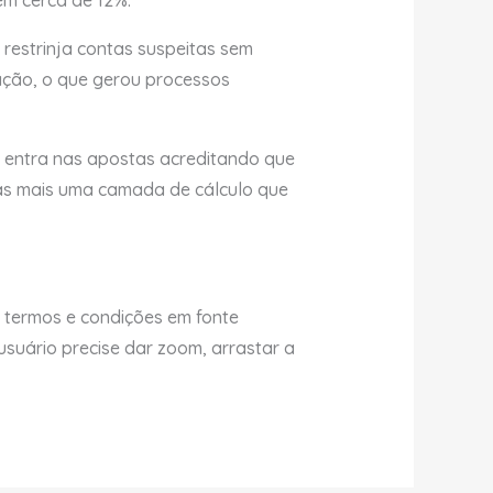
restrinja contas suspeitas sem
cação, o que gerou processos
s entra nas apostas acreditando que
nas mais uma camada de cálculo que
e termos e condições em fonte
usuário precise dar zoom, arrastar a