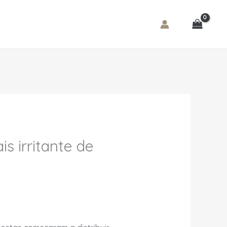
s irritante de