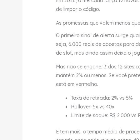
Em 2026, o mercado lança 12 novas 
de limpar o código.
As promessas que valem menos que 
O primeiro sinal de alerta surge qu
seja, 6.000 reais de apostas para 
de slot, mas ainda assim deixa o jo
Mas não se engane, 3 dos 12 sites 
mantêm 2% ou menos. Se você preten
está em vermelho.
Taxa de retirada: 2% vs 5%
Rollover: 5x vs 40x
Limite de saque: R$ 2.000 vs 
E tem mais: o tempo médio de proce