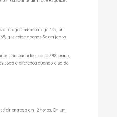
e um estudante de TI que esqueceu
s a rolagem mínima exige 40x, ou
365, que exige apenas 5x em jogos
cados consolidados, como 888casino,
az toda a diferença quando o saldo
tfair entrega em 12 horas. Em um