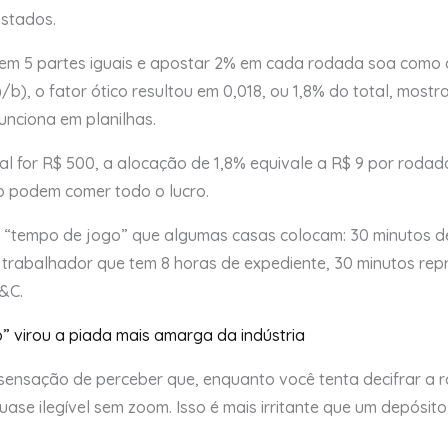
ostados.
l em 5 partes iguais e apostar 2% em cada rodada soa como d
q)/b), o fator ótico resultou em 0,018, ou 1,8% do total, mos
unciona em planilhas.
cial for R$ 500, a alocação de 1,8% equivale a R$ 9 por rodad
ão podem comer todo o lucro.
de “tempo de jogo” que algumas casas colocam: 30 minutos de 
trabalhador que tem 8 horas de expediente, 30 minutos rep
&C.
” virou a piada mais amarga da indústria
sensação de perceber que, enquanto você tenta decifrar a r
quase ilegível sem zoom. Isso é mais irritante que um depósi