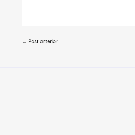
←
Post anterior