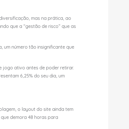
iversificação, mas na prática, ao
trando que a “gestão de risco” que as
a, um número tão insignificante que
jogo ativo antes de poder retirar.
resentam 6,25% do seu dia, um
olagem, o layout do site ainda tem
to que demora 48 horas para