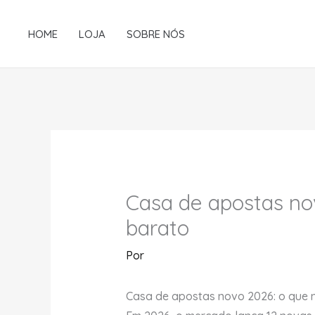
Ir
para
HOME
LOJA
SOBRE NÓS
o
conteúdo
Casa de apostas no
barato
Por
Casa de apostas novo 2026: o que 