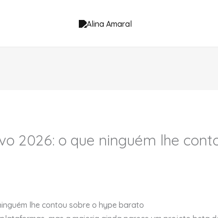
vo 2026: o que ninguém lhe cont
ninguém lhe contou sobre o hype barato