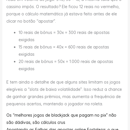
cassino impôs. O resultado? Ele ficou 12 reais no vermelho,
porque o cálculo matemático já estava feito antes de ele
clicar no botão “apostar”.
10 reais de bônus = 30x = 300 reais de apostas
exigidas
15 reais de bônus = 40x = 600 reais de apostas
exigidas
20 reais de bônus = 50x = 1.000 reais de apostas
exigidas
E tem ainda o detalhe de que alguns sites limitam os jogos
elegíveis a “slots de baixa volatilidade”. Isso reduz a chance
de ganhar grandes prêmios, mas aumenta a frequência de
pequenos acertos, mantendo o jogador na roleta.
Os “melhores jogos de blackjack que pagam no pix” não
são dádivas, são cálculos crus
Apontando as Falhas das apostas online Fortaleza: o que