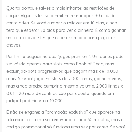
Quarto ponto, e talvez o mais irritante: as restrições de
saque. Alguns sites só permitem retirar após 30 dias de
conta ativa. Se você cumprir o rollover em 10 dias, ainda
terá que esperar 20 dias para ver o dinheiro. É como ganhar
um carro novo e ter que esperar um ano para pegar as
chaves.
Por fim, a pegadinha dos “jogos premium”. Um bônus pode
ser válido apenas para slots como Book of Dead, mas
excluir jackpots progressivos que pagam mais de 10.000
reais. Se você joga em slots de 2.000 linhas, ganha menos,
mas ainda precisa cumprir o mesmo volume. 2.000 linhas x
0,01 = 20 reais de contribuição por aposta, quando um
jackpot poderia valer 10.000.
E não se engane: a “promoção exclusiva” que aparece na
tela inicial costuma ser renovada a cada 30 minutos, mas o
código promocional só funciona uma vez por conta. Se você