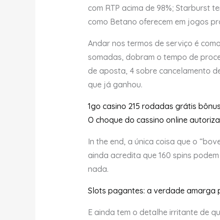
com RTP acima de 98%; Starburst te
como Betano oferecem em jogos pró
Andar nos termos de serviço é como
somadas, dobram o tempo de process
de aposta, 4 sobre cancelamento de 
que já ganhou.
1go casino 215 rodadas grátis bônus
O choque do cassino online autoriza
In the end, a única coisa que o “bo
ainda acredita que 160 spins podem 
nada.
Slots pagantes: a verdade amarga p
E ainda tem o detalhe irritante de 