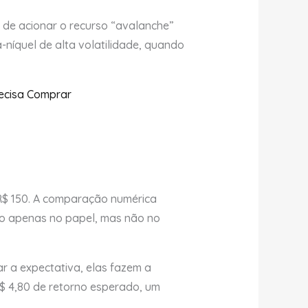
 de acionar o recurso “avalanche”
níquel de alta volatilidade, quando
ecisa Comprar
 R$ 150. A comparação numérica
so apenas no papel, mas não no
r a expectativa, elas fazem a
 R$ 4,80 de retorno esperado, um