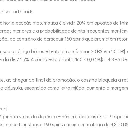
r ser ludibriado
elhor alocação matemática é dividir 20% em apostas de linh
erdas menores e a probabilidade de hits frequentes mantém 
são, ao contrário de perseguir 160 spins que prometem reto
 usou o código bônus e tentou transformar 20 R$ em 500 R$ 
perda de 73,5%. A conta está pronta: 160 × 0,03 R$ = 4,8 R$ d
que, ao chegar ao final da promoção, o cassino bloqueia a re
sa cláusula, escondida como letra miúda, aumenta a marge
var?
to/ganho: (valor do depósito ÷ número de spins) × RTP esper
us, o que transforma 160 spins em uma maratona de 4.800 R$ 