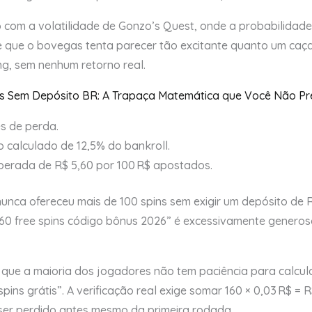
com a volatilidade de Gonzo’s Quest, onde a probabilidade
e que o bovegas tenta parecer tão excitante quanto um caça-
ng, sem nenhum retorno real.
s Sem Depósito BR: A Trapaça Matemática que Você Não Pr
s de perda.
 calculado de 12,5% do bankroll.
erada de R$ 5,60 por 100 R$ apostados.
 nunca ofereceu mais de 100 spins sem exigir um depósito de
160 free spins código bônus 2026” é excessivamente genero
ue a maioria dos jogadores não tem paciência para calcula
spins grátis”. A verificação real exige somar 160 × 0,03 R$ =
 ser perdido antes mesmo da primeira rodada.