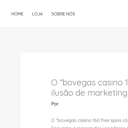
Ir
para
HOME
LOJA
SOBRE NÓS
o
conteúdo
O “bovegas casino 1
ilusão de marketin
Por
O “bovegas casino 160 free spins c