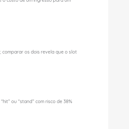
 comparar os dois revela que o slot
 “hit” ou “stand” com risco de 38%