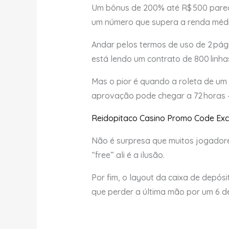
Um bônus de 200% até R$ 500 parece
um número que supera a renda média
Andar pelos termos de uso de 2 págin
está lendo um contrato de 800 linha
Mas o pior é quando a roleta de um
aprovação pode chegar a 72 horas –
Reidopitaco Casino Promo Code Exc
Não é surpresa que muitos jogadores
“free” ali é a ilusão.
Por fim, o layout da caixa de depósi
que perder a última mão por um 6 d