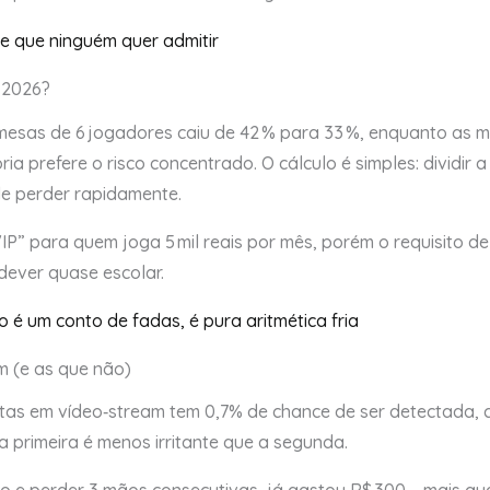
e que ninguém quer admitir
 2026?
mesas de 6 jogadores caiu de 42 % para 33 %, enquanto as 
ia prefere o risco concentrado. O cálculo é simples: dividir 
de perder rapidamente.
 para quem joga 5 mil reais por mês, porém o requisito de 
ever quase escolar.
 é um conto de fadas, é pura aritmética fria
m (e as que não)
tas em vídeo‑stream tem 0,7% de chance de ser detectada,
 primeira é menos irritante que a segunda.
 e perder 3 mãos consecutivas, já gastou R$ 300 – mais qu