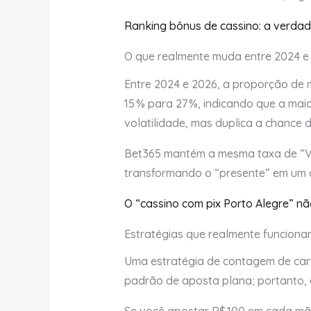
Ranking bônus de cassino: a verdad
O que realmente muda entre 2024 e
Entre 2024 e 2026, a proporção de 
15 % para 27 %, indicando que a maior
volatilidade, mas duplica a chance 
Bet365 mantém a mesma taxa de “VIP”
transformando o “presente” em um d
O “cassino com pix Porto Alegre” não
Estratégias que realmente funciona
Uma estratégia de contagem de car
padrão de aposta plana; portanto, a
Se você apostar R$ 100 em cada mão