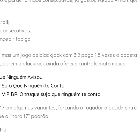
oll;
 consecutivas;
mpedir fadiga.
, mas um jogo de blackjack com 3:2 paga 1,5 vezes a aposta;
, porém o blackjack ainda oferece controle matemático.
 que Ninguém Avisou
e Sujo Que Ninguém te Conta
 VIP BR: O truque sujo que ninguém te conta
 17 em algumas variantes, forçando o jogador a decidir entre
e a “hard 17” padrão.
tro