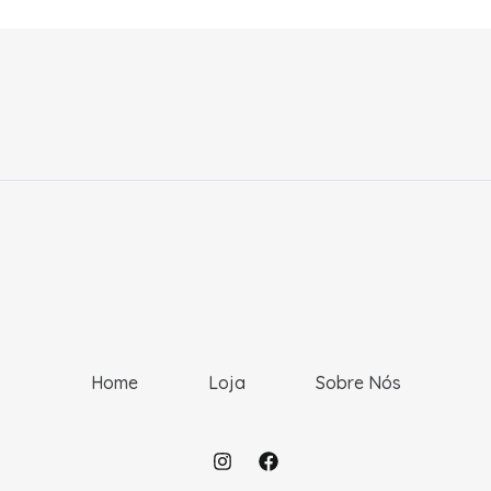
Home
Loja
Sobre Nós