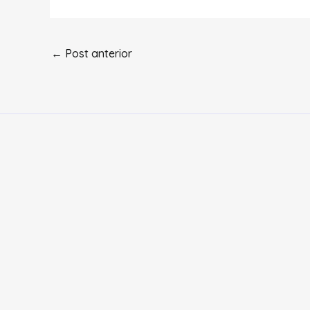
←
Post anterior