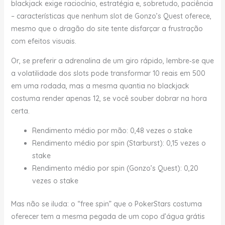
blackjack exige raciocínio, estratégia e, sobretudo, paciência
– características que nenhum slot de Gonzo’s Quest oferece,
mesmo que o dragão do site tente disfarçar a frustração
com efeitos visuais.
Or, se preferir a adrenalina de um giro rápido, lembre‑se que
a volatilidade dos slots pode transformar 10 reais em 500
em uma rodada, mas a mesma quantia no blackjack
costuma render apenas 12, se você souber dobrar na hora
certa.
Rendimento médio por mão: 0,48 vezes o stake
Rendimento médio por spin (Starburst): 0,15 vezes o
stake
Rendimento médio por spin (Gonzo’s Quest): 0,20
vezes o stake
Mas não se iluda: o “free spin” que o PokerStars costuma
oferecer tem a mesma pegada de um copo d’água grátis