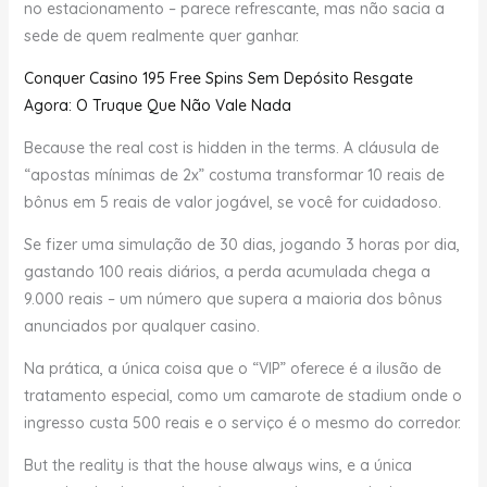
no estacionamento – parece refrescante, mas não sacia a
sede de quem realmente quer ganhar.
Conquer Casino 195 Free Spins Sem Depósito Resgate
Agora: O Truque Que Não Vale Nada
Because the real cost is hidden in the terms. A cláusula de
“apostas mínimas de 2x” costuma transformar 10 reais de
bônus em 5 reais de valor jogável, se você for cuidadoso.
Se fizer uma simulação de 30 dias, jogando 3 horas por dia,
gastando 100 reais diários, a perda acumulada chega a
9.000 reais – um número que supera a maioria dos bônus
anunciados por qualquer casino.
Na prática, a única coisa que o “VIP” oferece é a ilusão de
tratamento especial, como um camarote de stadium onde o
ingresso custa 500 reais e o serviço é o mesmo do corredor.
But the reality is that the house always wins, e a única