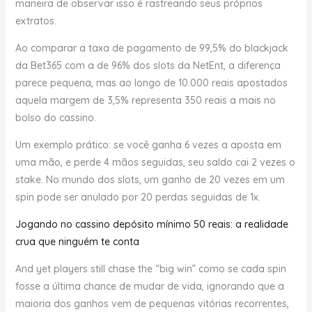
maneira de observar isso é rastreando seus próprios
extratos.
Ao comparar a taxa de pagamento de 99,5% do blackjack
da Bet365 com a de 96% dos slots da NetEnt, a diferença
parece pequena, mas ao longo de 10.000 reais apostados
aquela margem de 3,5% representa 350 reais a mais no
bolso do cassino.
Um exemplo prático: se você ganha 6 vezes a aposta em
uma mão, e perde 4 mãos seguidas, seu saldo cai 2 vezes o
stake. No mundo dos slots, um ganho de 20 vezes em um
spin pode ser anulado por 20 perdas seguidas de 1x.
Jogando no cassino depósito mínimo 50 reais: a realidade
crua que ninguém te conta
And yet players still chase the “big win” como se cada spin
fosse a última chance de mudar de vida, ignorando que a
maioria dos ganhos vem de pequenas vitórias recorrentes,