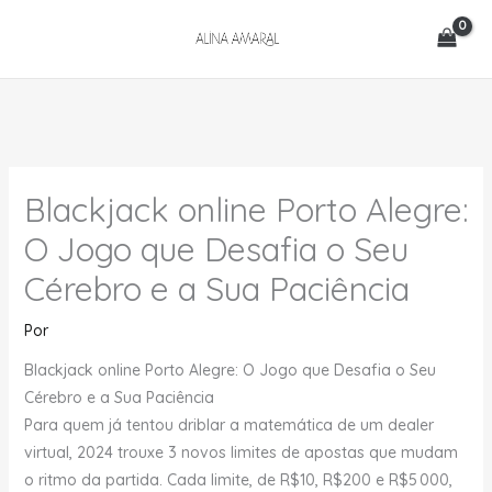
Ir
para
o
conteúdo
Blackjack online Porto Alegre:
O Jogo que Desafia o Seu
Cérebro e a Sua Paciência
Por
Blackjack online Porto Alegre: O Jogo que Desafia o Seu
Cérebro e a Sua Paciência
Para quem já tentou driblar a matemática de um dealer
virtual, 2024 trouxe 3 novos limites de apostas que mudam
o ritmo da partida. Cada limite, de R$10, R$200 e R$5 000,