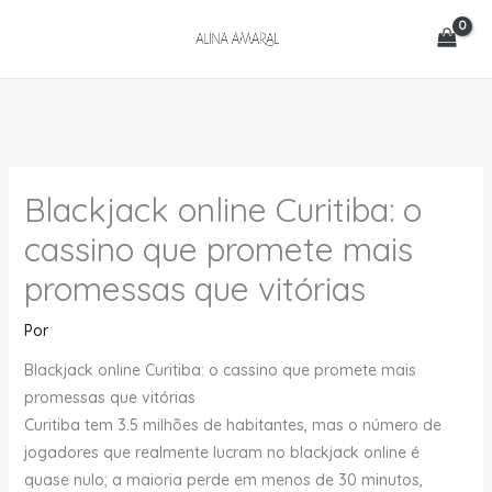
Ir
para
o
conteúdo
Blackjack online Curitiba: o
cassino que promete mais
promessas que vitórias
Por
Blackjack online Curitiba: o cassino que promete mais
promessas que vitórias
Curitiba tem 3.5 milhões de habitantes, mas o número de
jogadores que realmente lucram no blackjack online é
quase nulo; a maioria perde em menos de 30 minutos,