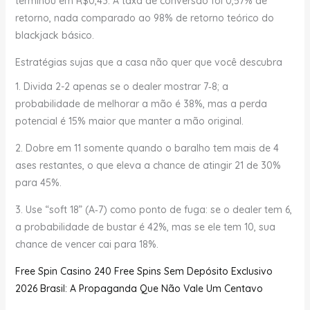
terminou em R$0,43. A taxa de conversão foi 0,57% de
retorno, nada comparado ao 98% de retorno teórico do
blackjack básico.
Estratégias sujas que a casa não quer que você descubra
1. Divida 2-2 apenas se o dealer mostrar 7‑8; a
probabilidade de melhorar a mão é 38%, mas a perda
potencial é 15% maior que manter a mão original.
2. Dobre em 11 somente quando o baralho tem mais de 4
ases restantes, o que eleva a chance de atingir 21 de 30%
para 45%.
3. Use “soft 18” (A‑7) como ponto de fuga: se o dealer tem 6,
a probabilidade de bustar é 42%, mas se ele tem 10, sua
chance de vencer cai para 18%.
Free Spin Casino 240 Free Spins Sem Depósito Exclusivo
2026 Brasil: A Propaganda Que Não Vale Um Centavo