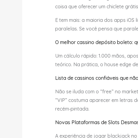
coisa que oferecer um chiclete gráti
E tem mais: a maioria dos apps iOS 
paralelas. Se você pensa que paral
O melhor cassino depósito boleto: 
Um cálculo rápido: 1.000 mãos, apos
teórico. Na prática, o house edge d
Lista de cassinos confiáveis que nã
Não se iluda com o “free” no market
“VIP” costuma aparecer em letras d
recém‑pintada.
Novas Plataformas de Slots Desma
A experiência de jogar blackjack no