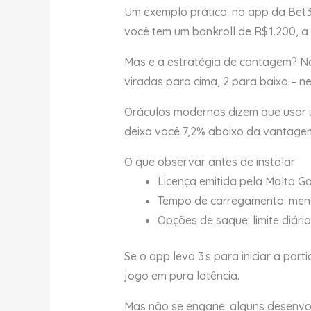
Um exemplo prático: no app da Bet3
você tem um bankroll de R$ 1.200, 
Mas e a estratégia de contagem? No
viradas para cima, 2 para baixo – n
Oráculos modernos dizem que usar u
deixa você 7,2% abaixo da vantagem
O que observar antes de instalar
Licença emitida pela Malta Ga
Tempo de carregamento: menos 
Opções de saque: limite diári
Se o app leva 3 s para iniciar a pa
jogo em pura latência.
Mas não se engane: alguns desenvolv