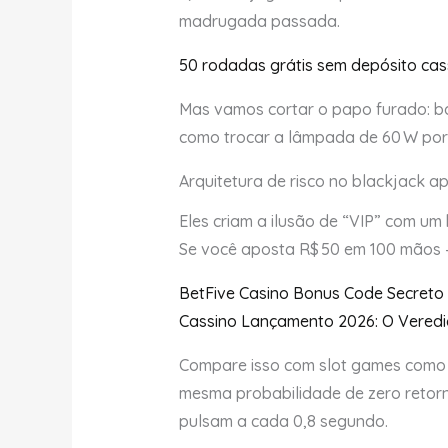
madrugada passada.
50 rodadas grátis sem depósito cas
Mas vamos cortar o papo furado: ba
como trocar a lâmpada de 60 W por 
Arquitetura de risco no blackjack a
Eles criam a ilusão de “VIP” com um
Se você aposta R$ 50 em 100 mãos –
BetFive Casino Bonus Code Secreto 
Cassino Lançamento 2026: O Vered
Compare isso com slot games como S
mesma probabilidade de zero retorno
pulsam a cada 0,8 segundo.