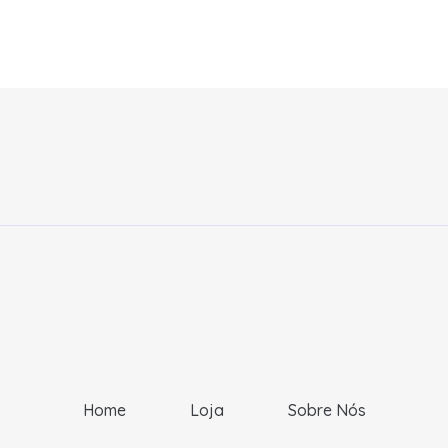
Home
Loja
Sobre Nós