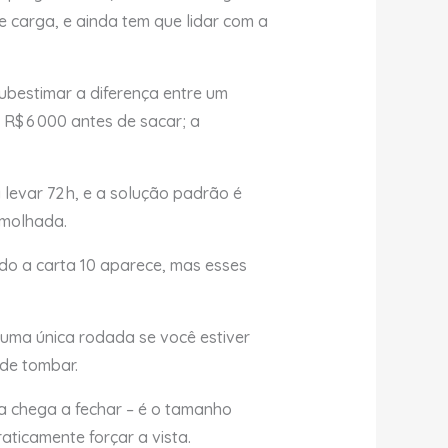
e carga, e ainda tem que lidar com a
bestimar a diferença entre um
 R$ 6 000 antes de sacar; a
 levar 72 h, e a solução padrão é
 molhada.
do a carta 10 aparece, mas esses
 uma única rodada se você estiver
de tombar.
ca chega a fechar – é o tamanho
aticamente forçar a vista.