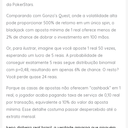
da PokerStars.
Comparando com Gonzo’s Quest, onde a volatilidade alta
pode proporcionar 500% de retorno em um único spin, o
blackjack com aposta mínima de 1 real oferece menos de
2% de chance de dobrar o investimento em 100 mãos.
Or, para ilustrar, imagine que você aposte 1 real 50 vezes,
esperando um lucro de 5 reais. A probabilidade de
conseguir exatamente 5 reais segue distribuição binomial
com p=0,48, resultando em apenas 6% de chance. O resto?
Você perde quase 24 reais.
Porque as casas de apostas não oferecem “cashback” em 1
real, o jogador acaba pagando taxa de serviço de 0,10 real
por transação, equivalente a 10% do valor da aposta
mínima. Esse detalhe costuma passar despercebido até o
extrato mensal.
keno dinheiro real brasil: a verdade amarga que ninguém