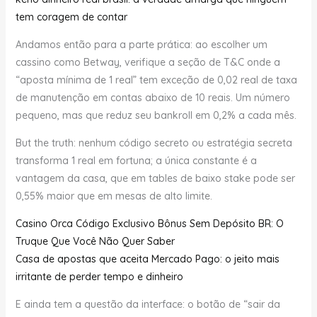
tem coragem de contar
Andamos então para a parte prática: ao escolher um
cassino como Betway, verifique a seção de T&C onde a
“aposta mínima de 1 real” tem exceção de 0,02 real de taxa
de manutenção em contas abaixo de 10 reais. Um número
pequeno, mas que reduz seu bankroll em 0,2% a cada mês.
But the truth: nenhum código secreto ou estratégia secreta
transforma 1 real em fortuna; a única constante é a
vantagem da casa, que em tables de baixo stake pode ser
0,55% maior que em mesas de alto limite.
Casino Orca Código Exclusivo Bônus Sem Depósito BR: O
Truque Que Você Não Quer Saber
Casa de apostas que aceita Mercado Pago: o jeito mais
irritante de perder tempo e dinheiro
E ainda tem a questão da interface: o botão de “sair da