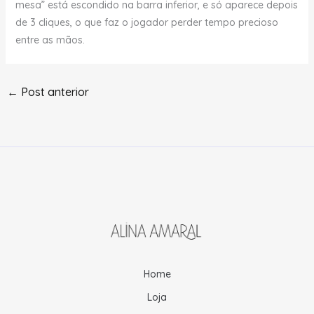
mesa” está escondido na barra inferior, e só aparece depois
de 3 cliques, o que faz o jogador perder tempo precioso
entre as mãos.
←
Post anterior
Home
Loja