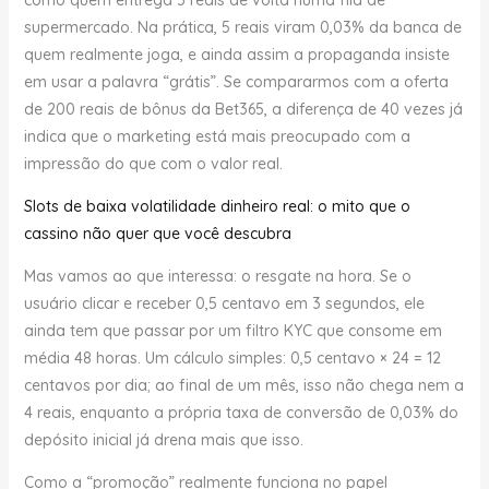
como quem entrega 5 reais de volta numa fila de
supermercado. Na prática, 5 reais viram 0,03% da banca de
quem realmente joga, e ainda assim a propaganda insiste
em usar a palavra “grátis”. Se compararmos com a oferta
de 200 reais de bônus da Bet365, a diferença de 40 vezes já
indica que o marketing está mais preocupado com a
impressão do que com o valor real.
Slots de baixa volatilidade dinheiro real: o mito que o
cassino não quer que você descubra
Mas vamos ao que interessa: o resgate na hora. Se o
usuário clicar e receber 0,5 centavo em 3 segundos, ele
ainda tem que passar por um filtro KYC que consome em
média 48 horas. Um cálculo simples: 0,5 centavo × 24 = 12
centavos por dia; ao final de um mês, isso não chega nem a
4 reais, enquanto a própria taxa de conversão de 0,03% do
depósito inicial já drena mais que isso.
Como a “promoção” realmente funciona no papel