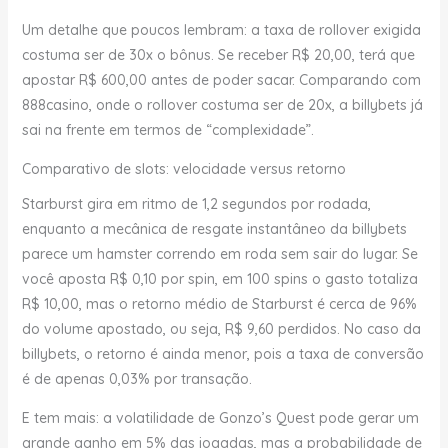
Um detalhe que poucos lembram: a taxa de rollover exigida
costuma ser de 30x o bônus. Se receber R$ 20,00, terá que
apostar R$ 600,00 antes de poder sacar. Comparando com
888casino, onde o rollover costuma ser de 20x, a billybets já
sai na frente em termos de “complexidade”.
Comparativo de slots: velocidade versus retorno
Starburst gira em ritmo de 1,2 segundos por rodada,
enquanto a mecânica de resgate instantâneo da billybets
parece um hamster correndo em roda sem sair do lugar. Se
você aposta R$ 0,10 por spin, em 100 spins o gasto totaliza
R$ 10,00, mas o retorno médio de Starburst é cerca de 96%
do volume apostado, ou seja, R$ 9,60 perdidos. No caso da
billybets, o retorno é ainda menor, pois a taxa de conversão
é de apenas 0,03% por transação.
E tem mais: a volatilidade de Gonzo’s Quest pode gerar um
grande ganho em 5% das jogadas, mas a probabilidade de