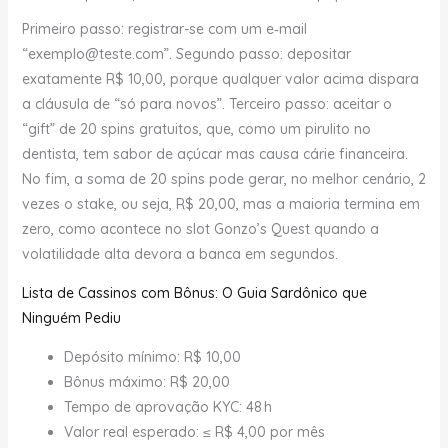
Primeiro passo: registrar-se com um e‑mail
“exemplo@teste.com”. Segundo passo: depositar
exatamente R$ 10,00, porque qualquer valor acima dispara
a cláusula de “só para novos”. Terceiro passo: aceitar o
“gift” de 20 spins gratuitos, que, como um pirulito no
dentista, tem sabor de açúcar mas causa cárie financeira.
No fim, a soma de 20 spins pode gerar, no melhor cenário, 2
vezes o stake, ou seja, R$ 20,00, mas a maioria termina em
zero, como acontece no slot Gonzo’s Quest quando a
volatilidade alta devora a banca em segundos.
Lista de Cassinos com Bônus: O Guia Sardônico que
Ninguém Pediu
Depósito mínimo: R$ 10,00
Bônus máximo: R$ 20,00
Tempo de aprovação KYC: 48 h
Valor real esperado: ≤ R$ 4,00 por mês