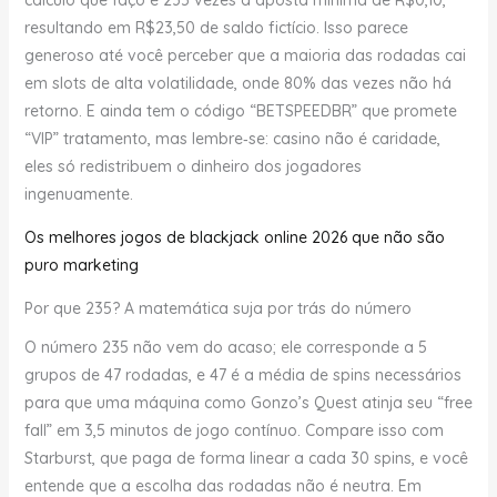
cálculo que faço é 235 vezes a aposta mínima de R$0,10,
resultando em R$23,50 de saldo fictício. Isso parece
generoso até você perceber que a maioria das rodadas cai
em slots de alta volatilidade, onde 80% das vezes não há
retorno. E ainda tem o código “BETSPEEDBR” que promete
“VIP” tratamento, mas lembre‑se: casino não é caridade,
eles só redistribuem o dinheiro dos jogadores
ingenuamente.
Os melhores jogos de blackjack online 2026 que não são
puro marketing
Por que 235? A matemática suja por trás do número
O número 235 não vem do acaso; ele corresponde a 5
grupos de 47 rodadas, e 47 é a média de spins necessários
para que uma máquina como Gonzo’s Quest atinja seu “free
fall” em 3,5 minutos de jogo contínuo. Compare isso com
Starburst, que paga de forma linear a cada 30 spins, e você
entende que a escolha das rodadas não é neutra. Em