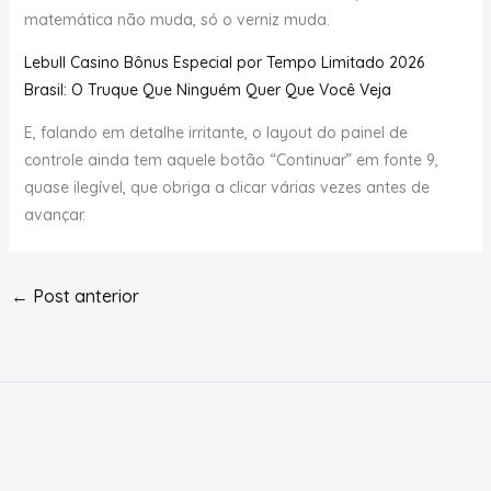
matemática não muda, só o verniz muda.
Lebull Casino Bônus Especial por Tempo Limitado 2026
Brasil: O Truque Que Ninguém Quer Que Você Veja
E, falando em detalhe irritante, o layout do painel de
controle ainda tem aquele botão “Continuar” em fonte 9,
quase ilegível, que obriga a clicar várias vezes antes de
avançar.
←
Post anterior