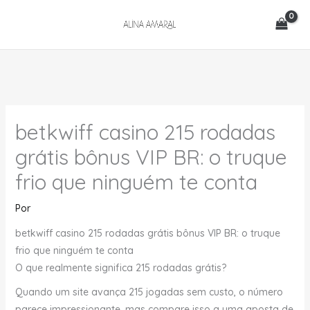
Ir
para
o
conteúdo
betkwiff casino 215 rodadas
grátis bônus VIP BR: o truque
frio que ninguém te conta
Por
betkwiff casino 215 rodadas grátis bônus VIP BR: o truque
frio que ninguém te conta
O que realmente significa 215 rodadas grátis?
Quando um site avança 215 jogadas sem custo, o número
parece impressionante, mas compare isso a uma aposta de