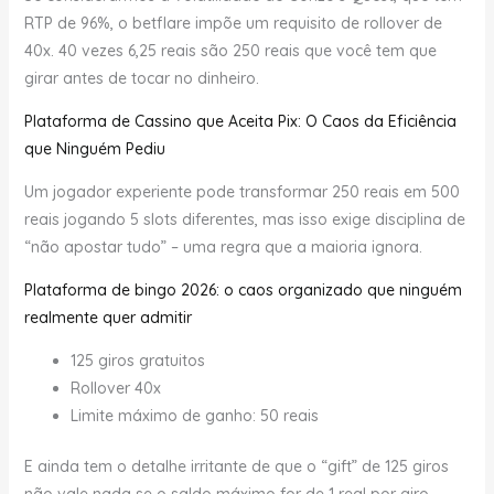
RTP de 96%, o betflare impõe um requisito de rollover de
40x. 40 vezes 6,25 reais são 250 reais que você tem que
girar antes de tocar no dinheiro.
Plataforma de Cassino que Aceita Pix: O Caos da Eficiência
que Ninguém Pediu
Um jogador experiente pode transformar 250 reais em 500
reais jogando 5 slots diferentes, mas isso exige disciplina de
“não apostar tudo” – uma regra que a maioria ignora.
Plataforma de bingo 2026: o caos organizado que ninguém
realmente quer admitir
125 giros gratuitos
Rollover 40x
Limite máximo de ganho: 50 reais
E ainda tem o detalhe irritante de que o “gift” de 125 giros
não vale nada se o saldo máximo for de 1 real por giro.