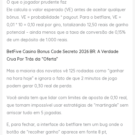
O que o jogador prudente faz
Ele calcula o valor esperado (VE) antes de aceitar qualquer
bônus. VE = probabilidade * payout. Para o betflare, VE =
0,01 * 10 = 0,10 real por giro, totalizando 12,50 reais de ganho
potencial – ainda menos que a taxa de conversão de 0,15%
de um depósito de 1.000 reais.
BetFive Casino Bonus Code Secreto 2026 BR: A Verdade
Crua Por Trás da “Oferta”
Mas a maioria dos novatos vê 125 rodadas como “ganhar
na hora hoje” e ignora o fato de que 2 minutos de jogo
podem gerar 0,30 real de perda.
Você ainda tem que lidar com limites de aposta de 0,10 real,
que tornam impossível usar estratégias de “martingale” sem
arriscar tudo em 5 jogadas.
E, para fechar, a interface do betflare tem um bug onde o
botão de “recolher ganho” aparece em fonte 8 pt,