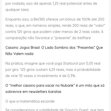
por rodada, isso dá apenas 1,25 real potencial antes de
qualquer taxa.
Enquanto isso, a Bet365 oferece um bônus de 100% até 200
reais, o que, em números simples, rende 200 reais de “valor”
contra 125 giros que podem valer menos de 2 reais cada. A
comparação não favorece o “presente” do betflare.
Cassino Jogos Brasil: O Lado Sombrio dos “Presentes” Que
Não Valem nada
Na prática, imagine que você joga Starburst por 0,05 real
por giro. 125 giros custam 6,25 reais, mas a probabilidade
de virar 10 vezes o investimento é de 0,3%.
O “melhor cassino para sacar no Nubank” é um mito que só
sobrevive em newsletters baratas
O que a matemática esconde
Se considerarmos a volatilidade de Gonzo’s Quest, que tem