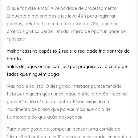
O que faz diferença? A velocidade de processamento.
Enquanto a maioria dos sites leva 48 h para registrar
ganhos, o Betfast costuma demorar até 72 h, o que na
prática significa perder um dia inteiro de oportunidade de
reinvestir.
melhor cassino depósito 2 reais: a realidade fria por trás do
barato
Salas de jogos online com jackpot progressivo: o conto de
fadas que ninguém paga
Mas não é só isso. O design da interface parece ter sido
feito por alguém que nunca jogou online: o botão “recolher
ganhos” está a 3 cm do canto inferior, exigindo um
movimento de braço que parece mais exercício de
fisioterapia do que ação de jogador.
Para quem gosta de comparar, pense numa corrida de
100 m: Starburst oferece 10 s de pura velocidade, enquanto a