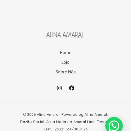
Home
Loja
Sobre Nós
© 2026 Alina Amaral. Powered by Alina Amaral.
Razão Social: Alina Maria do Amaral Lima Tenorio
CNPJ: 25.121.634/0001-23