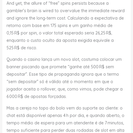
And yet, the allure of “free” spins persists because a
gambler’s brain is wired to overvalue the immediate reward
and ignore the long‑term cost. Calculando a expectativa de
retorno com base em 175 spins e um ganho médio de
0,15 R$ por spin, o valor total esperado seria 26,25 R$,
enquanto o custo oculto da aposta exigida equivale a
525 R$ de risco.
Quando o casino lança um novo slot, costuma colocar um
banner piscando que promete “ganhe até 500 R$ sem
depositar”. Esse tipo de propaganda ignora que o termo
“sem depositar” só é válido até o momento em que o
jogador aceita o rollover, que, como vimos, pode chegar a
6 000 R$ de apostas forçadas.
Mas a cereja no topo do bolo vem do suporte ao cliente: o
chat está disponível apenas 4 h por dia, e quando aberto, o
tempo médio de espera para um atendente é de 7 minutos,
tempo suficiente para perder duas rodadas de slot em alta